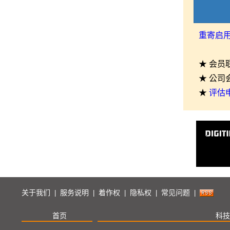
重寄启
★ 会员
★ 公司
★
评估
关于我们
服务说明
着作权
隐私权
常见问题
|
|
|
|
|
首页
科技