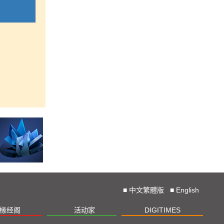
■
中文繁體版
■
English
椽经阁
活动家
DIGITIMES