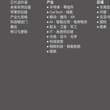
芯片战升温
产业
区域
未来车供应链
●
半导体．零组件
●
东南亚
苹果供应链
●
CarTech．绿能
●
印度
产业九宫格
●
移动．通讯．XR
●
东亚/
科技椽送门
●
AI．智能应用．电商物流
●
国际
展会
●
航太．卫星．军工
●
图表
修订与更新
●
IT．系统供应链
●
光电．显示．光学
●
科技政策
●
物联科技．智能制造
●
图表