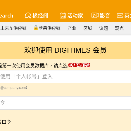
earch
椽经阁
活动家
影音
英
未来车供应链
苹果供应链
产业
区域
议题
观点
欢迎使用 DIGITIMES 会员
您是第一次使用会员数据库，请点选
@company.com】
号口令