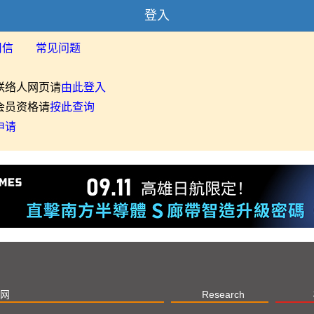
登入
用信
常见问题
联络人网页请
由此登入
会员资格请
按此查询
申请
网
Research