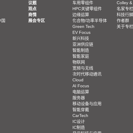
议题
车用零组件
Colley &
观点
HPC关键零组件
名家专
商情
边缘运算
科技行
中国
展会专区
化合物/功率半导体
作者群
Green Tech
关于专
EV Focus
新兴科技
亚洲供应链
智能制造
智能家庭
物联网
宽频与无线
次时代移动通讯
Cloud
AI Focus
电脑运算
服务器
移动设备与应用
智能穿戴
CarTech
IC设计
IC制造