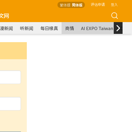
评估申请
登入
繁体版
简体版
文网
漫新闻
听新闻
每日椽真
商情
AI EXPO Taiwan
COM