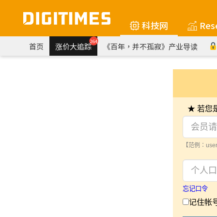
科技网
Res
264
首页
涨价大追踪
《百年，并不孤寂》产业导读
★ 若
【范例：user
忘记口令
记住帐