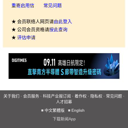
重寄启用信
常见问题
★ 会员联络人网页请
由此登入
★ 公司会员资格请
按此查询
★
评估申请
关于我们
·
会员服务
·
科技产业报订阅
·
着作权
·
隐私权
·
常见问题
·
人才招募
■
中文繁體版
■
English
下载新闻App