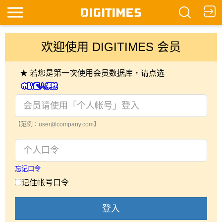
欢迎使用 DIGITIMES 会员
★ 若您是第一次使用会员数据库，请点选
【范例：user@company.com】
忘记口令
记住帐号口令
登入