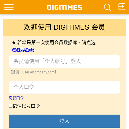
欢迎使用 DIGITIMES 会员
★ 若您是第一次使用会员数据库，请点选
【范例：user@company.com】
忘记口令
记住帐号口令
登入