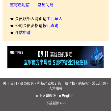
重寄启用信
常见问题
★ 会员联络人网页请
由此登入
★ 公司会员资格请
按此查询
★
评估申请
关于我们
·
会员服务
·
科技产业报订阅
·
着作权
·
隐私权
·
常见问题
·
人才招募
■
中文繁體版
■
English
下载新闻App