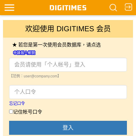
欢迎使用 DIGITIMES 会员
★ 若您是第一次使用会员数据库，请点选
【范例：user@company.com】
忘记口令
记住帐号口令
登入