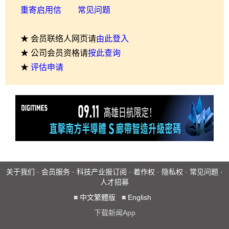
重寄启用信
常见问题
★ 会员联络人网页请
由此登入
★ 公司会员资格请
按此查询
★
评估申请
关于我们
·
会员服务
·
科技产业报订阅
·
着作权
·
隐私权
·
常见问题
·
人才招募
■
中文繁體版
■
English
下载新闻App