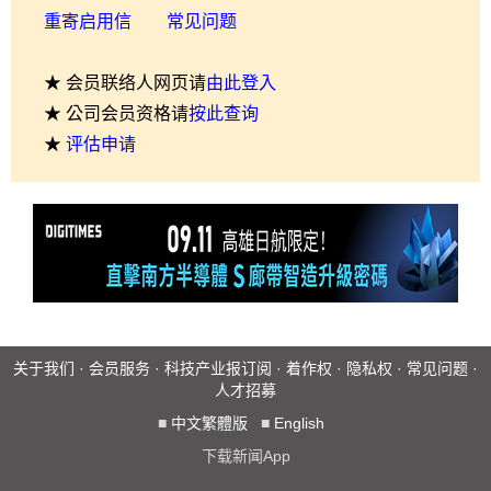
重寄启用信
常见问题
★ 会员联络人网页请
由此登入
★ 公司会员资格请
按此查询
★
评估申请
关于我们
·
会员服务
·
科技产业报订阅
·
着作权
·
隐私权
·
常见问题
·
人才招募
■
中文繁體版
■
English
下载新闻App