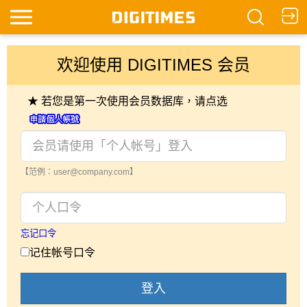
欢迎使用 DIGITIMES 会员
★ 若您是第一次使用会员数据库，请点选
【范例：user@company.com】
忘记口令
记住帐号口令
登入