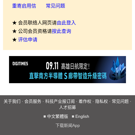
重寄启用信
常见问题
★ 会员联络人网页请
由此登入
★ 公司会员资格请
按此查询
★
评估申请
关于我们
·
会员服务
·
科技产业报订阅
·
着作权
·
隐私权
·
常见问题
·
人才招募
■
中文繁體版
■
English
下载新闻App