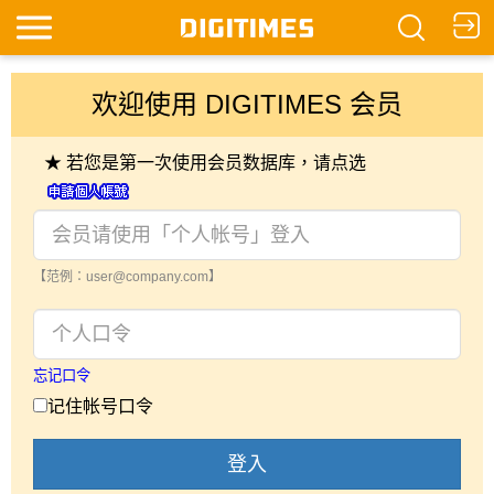
欢迎使用 DIGITIMES 会员
★ 若您是第一次使用会员数据库，请点选
【范例：user@company.com】
忘记口令
记住帐号口令
登入