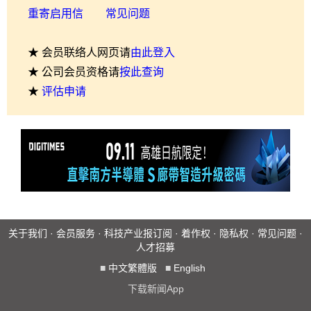
重寄启用信
常见问题
★ 会员联络人网页请
由此登入
★ 公司会员资格请
按此查询
★
评估申请
关于我们
·
会员服务
·
科技产业报订阅
·
着作权
·
隐私权
·
常见问题
·
人才招募
■
中文繁體版
■
English
下载新闻App