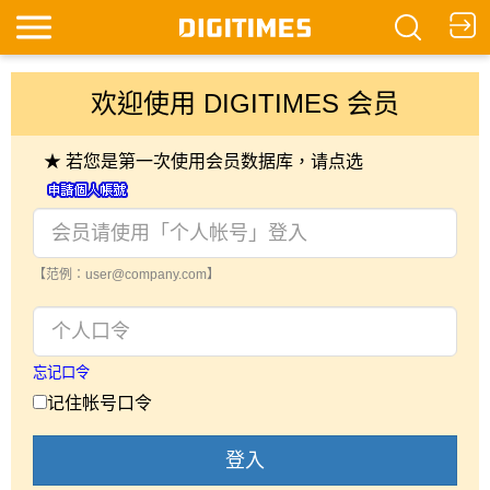
欢迎使用 DIGITIMES 会员
★ 若您是第一次使用会员数据库，请点选
【范例：user@company.com】
忘记口令
记住帐号口令
登入