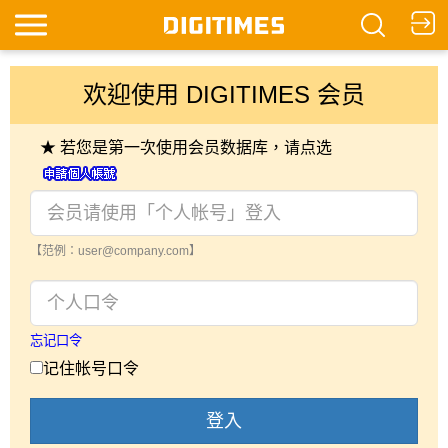
欢迎使用 DIGITIMES 会员
★ 若您是第一次使用会员数据库，请点选
【范例：user@company.com】
忘记口令
记住帐号口令
登入