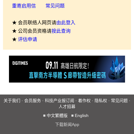
重寄启用信
常见问题
★ 会员联络人网页请
由此登入
★ 公司会员资格请
按此查询
★
评估申请
关于我们
·
会员服务
·
科技产业报订阅
·
着作权
·
隐私权
·
常见问题
·
人才招募
■
中文繁體版
■
English
下载新闻App