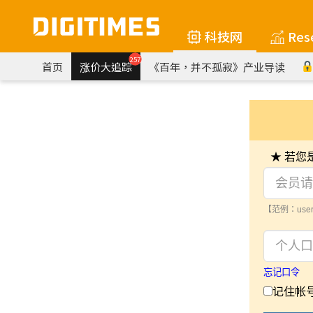
科技网
Res
257
首页
涨价大追踪
《百年，并不孤寂》产业导读
★ 若
【范例：user
忘记口令
记住帐