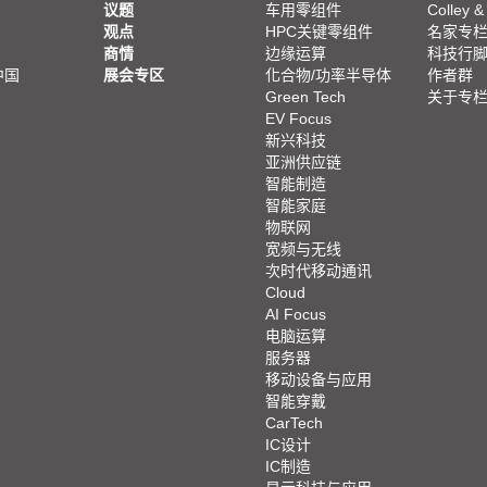
议题
车用零组件
Colley &
观点
HPC关键零组件
名家专
商情
边缘运算
科技行
中国
展会专区
化合物/功率半导体
作者群
Green Tech
关于专
EV Focus
新兴科技
亚洲供应链
智能制造
智能家庭
物联网
宽频与无线
次时代移动通讯
Cloud
AI Focus
电脑运算
服务器
移动设备与应用
智能穿戴
CarTech
IC设计
IC制造