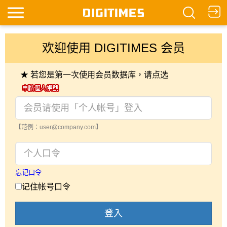
欢迎使用 DIGITIMES 会员
★ 若您是第一次使用会员数据库，请点选
【范例：user@company.com】
忘记口令
记住帐号口令
登入