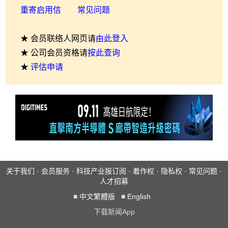
重寄启用信
常见问题
★ 会员联络人网页请
由此登入
★ 公司会员资格请
按此查询
★
评估申请
关于我们
·
会员服务
·
科技产业报订阅
·
着作权
·
隐私权
·
常见问题
·
人才招募
■
中文繁體版
■
English
下载新闻App