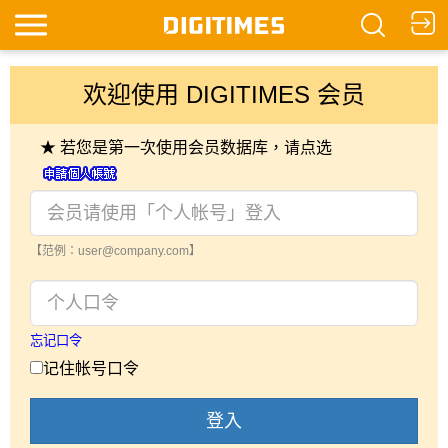
欢迎使用 DIGITIMES 会员
★ 若您是第一次使用会员数据库，请点选
【范例：user@company.com】
忘记口令
记住帐号口令
登入