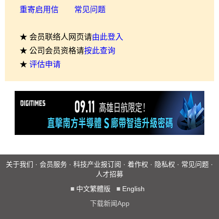
重寄启用信
常见问题
★ 会员联络人网页请
由此登入
★ 公司会员资格请
按此查询
★
评估申请
关于我们
·
会员服务
·
科技产业报订阅
·
着作权
·
隐私权
·
常见问题
·
人才招募
■
中文繁體版
■
English
下载新闻App