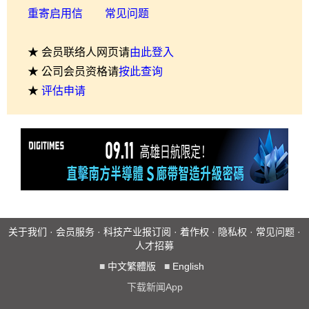
重寄启用信
常见问题
★ 会员联络人网页请
由此登入
★ 公司会员资格请
按此查询
★
评估申请
关于我们
·
会员服务
·
科技产业报订阅
·
着作权
·
隐私权
·
常见问题
·
人才招募
■
中文繁體版
■
English
下载新闻App