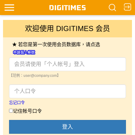
欢迎使用 DIGITIMES 会员
★ 若您是第一次使用会员数据库，请点选
【范例：user@company.com】
忘记口令
记住帐号口令
登入