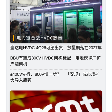
电力链备战HVDC放量
臺达电HVDC 4Q26可望出货 放量期落在2027年
BBU有望成800V HVDC架构标配 电池模塊厂扩
产迎商机
±400V先行、800V慢一步？ 「安规」成市场扩
大导入瓶颈