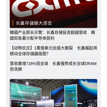
长鑫存儲器大进击
韓國产业部长示警：长鑫存储投资超越营收 韓
國却急著分配半导体获利
【动物农庄】1萬億美元估值大撕裂 长鑫崛起将
撼动全球存儲器版图？
营收暴增716%冠全球 长鑫强势成长全球DRAM
恐洗牌