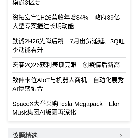
模逾3亿度
资拓宏宇1H26营收年增34% 政府39亿
大型专案挹注长期动能
勤诚2H26先蹲后跳 7月出货递延、3Q旺
季动能看升
宏碁2Q26获利表现亮眼 创疫情后新高
致伸卡位AIoT与机器人商机 自动化展秀
AI傳感融合
SpaceX大举采购Tesla Megapack Elon
Musk集团AI版图再深化
议题精选