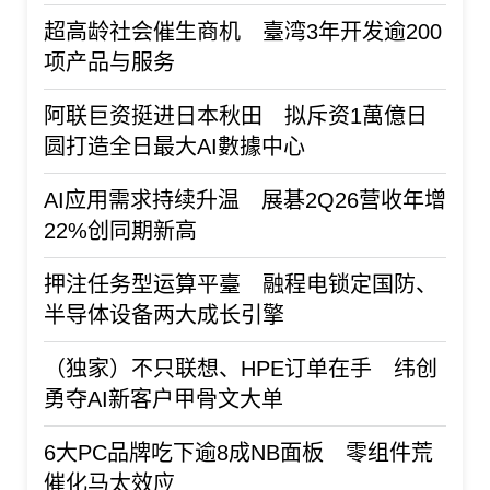
超高龄社会催生商机 臺湾3年开发逾200
项产品与服务
阿联巨资挺进日本秋田 拟斥资1萬億日
圆打造全日最大AI數據中心
AI应用需求持续升温 展碁2Q26营收年增
22%创同期新高
押注任务型运算平臺 融程电锁定国防、
半导体设备两大成长引擎
（独家）不只联想、HPE订单在手 纬创
勇夺AI新客户甲骨文大单
6大PC品牌吃下逾8成NB面板 零组件荒
催化马太效应