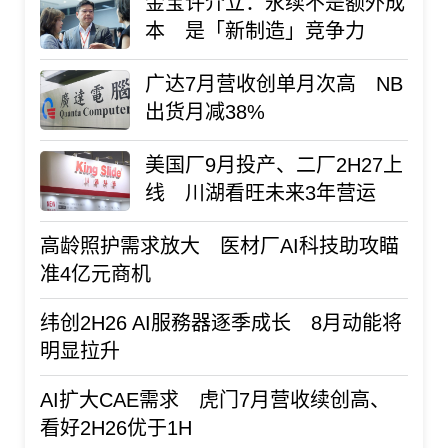
金宝许介立：永续不是额外成
本 是「新制造」竞争力
广达7月营收创单月次高 NB
出货月减38%
美国厂9月投产、二厂2H27上
线 川湖看旺未来3年营运
高龄照护需求放大 医材厂AI科技助攻瞄
准4亿元商机
纬创2H26 AI服務器逐季成长 8月动能将
明显拉升
AI扩大CAE需求 虎门7月营收续创高、
看好2H26优于1H