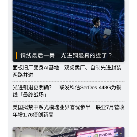
铜线最后一舞 光进铜退真的近了？
面板旧厂变身AI基地 双虎卖厂、自制先进封装
两路并进
光进铜退更明确？ 联发科估SerDes 448G为铜
线「最终战场」
美国拟禁中系光模塊业界喜忧参半 联亚7月营收
年增1.76倍创新高