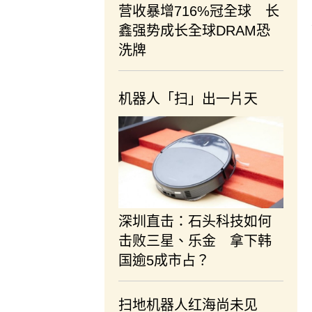
营收暴增716%冠全球 长
鑫强势成长全球DRAM恐
洗牌
机器人「扫」出一片天
深圳直击：石头科技如何
击败三星、乐金 拿下韩
国逾5成市占？
扫地机器人红海尚未见