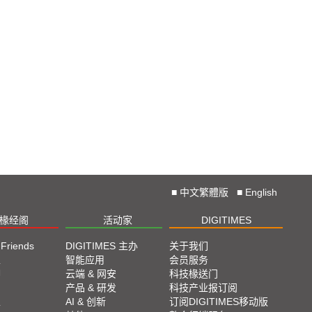
■
中文繁體版
■
English
椽经阁
活动家
DIGITIMES
 Friends
DIGITIMES 主办
关于我们
栏
智能应用
会员服务
脚
云端 & 网安
科技椽送门
产品 & 研发
科技产业报订阅
栏
AI & 创新
订阅DIGITIMES移动版