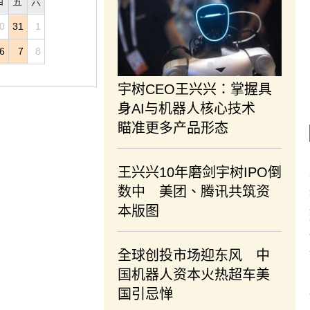
四
五
六
0
31
1
6
7
8
宇树CEO王兴兴：掌握具
身AI与机器人核心技术
瞄准更多产品形态
王兴兴10年磨剑宇树IPO倒
数中 美团、腾讯共筑资
本版图
全球创投市场迎东风 中
国机器人资本火热超车美
国引忌惮