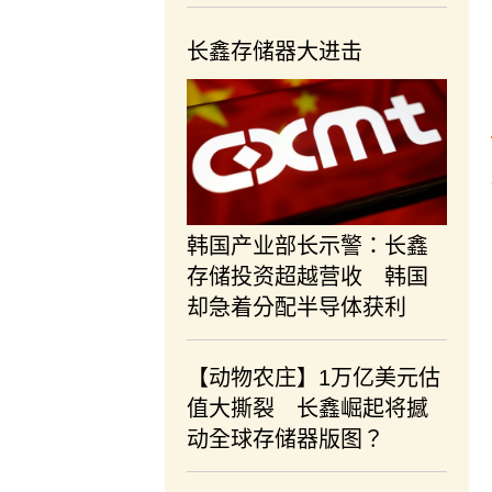
长鑫存储器大进击
韩国产业部长示警：长鑫
存储投资超越营收 韩国
却急着分配半导体获利
【动物农庄】1万亿美元估
值大撕裂 长鑫崛起将撼
动全球存储器版图？