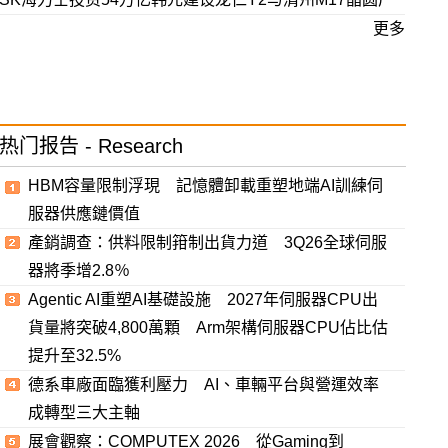
更多
热门报告 - Research
HBM容量限制浮現 記憶體卸載重塑地端AI訓練伺
服器供應鏈價值
產銷調查：供料限制箝制出貨力道 3Q26全球伺服
器將季增2.8％
Agentic AI重塑AI基礎設施 2027年伺服器CPU出
貨量將突破4,800萬顆 Arm架構伺服器CPU佔比估
提升至32.5%
德系車廠面臨獲利壓力 AI、車輛平台與營運效率
成轉型三大主軸
展會觀察：COMPUTEX 2026 從Gaming到