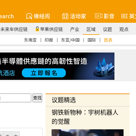
earch
椽经阁
活动家
影音
英
未来车供应链
苹果供应链
产业
区域
议题
观点
东南亚
｜
印度
｜
东亚/中国
｜
国际
｜
图表
议题精选
钢铁新物种：宇树机器人
的觉醒