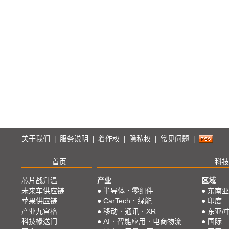
关于我们
服务说明
着作权
隐私权
常见问题
|
|
|
|
|
首页
科技
芯片战升温
产业
区域
未来车供应链
●
半导体．零组件
●
东南亚
苹果供应链
●
CarTech．绿能
●
印度
产业九宫格
●
移动．通讯．XR
●
东亚/
科技椽送门
●
AI．智能应用．电商物流
●
国际