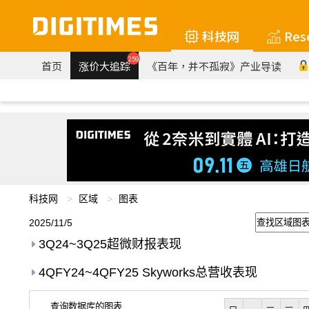
科技网
Res
259
首页
涨价大追踪
《百年，并不孤寂》产业导读
科技网
区域
图表
2025/11/5
3Q24~3Q25超微财报表现
4QFY24~4QFY25 Skyworks总营收表现
查询数据库的图表