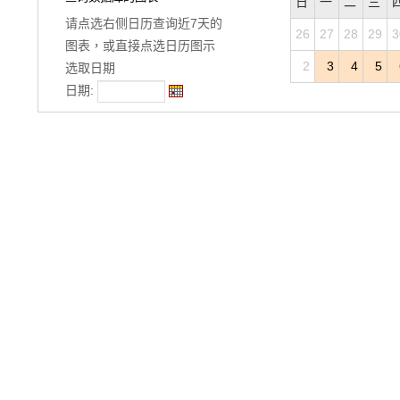
日
一
二
三
请点选右侧日历查询近7天的
26
27
28
29
3
图表，或直接点选日历图示
2
3
4
5
选取日期
日期: