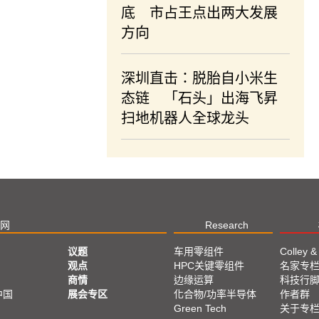
底 市占王点出两大发展
方向
深圳直击：脱胎自小米生
态链 「石头」出海飞昇
扫地机器人全球龙头
网
Research
议题
车用零组件
Colley &
观点
HPC关键零组件
名家专
商情
边缘运算
科技行
中国
展会专区
化合物/功率半导体
作者群
Green Tech
关于专