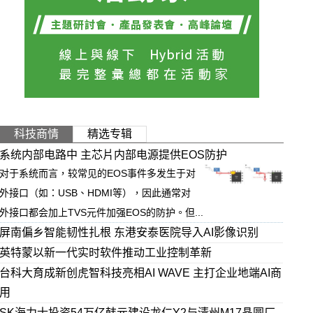
科技商情
精选专辑
系统内部电路中 主芯片内部电源提供EOS防护
对于系统而言，较常见的EOS事件多发生于对
外接口（如：USB、HDMI等），因此通常对
外接口都会加上TVS元件加强EOS的防护。但...
屏南偏乡智能韧性扎根 东港安泰医院导入AI影像识别
英特蒙以新一代实时软件推动工业控制革新
台科大育成新创虎智科技亮相AI WAVE 主打企业地端AI商
用
SK海力士投资54万亿韩元建设龙仁Y2与清州M17晶圆厂