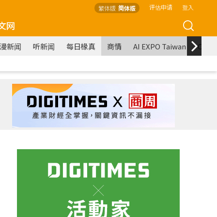
评估申请
登入
繁体版
简体版
文网
漫新闻
听新闻
每日椽真
商情
AI EXPO Taiwan
COM