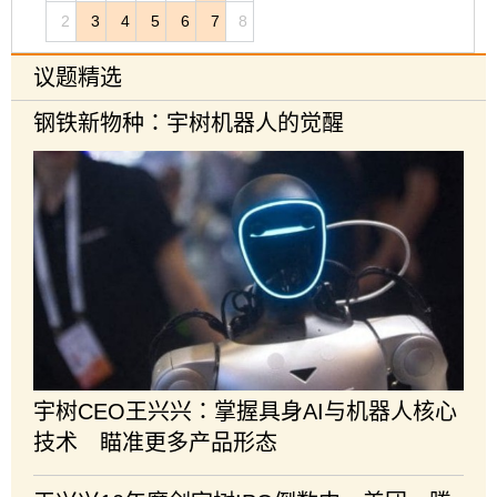
2
3
4
5
6
7
8
议题精选
钢铁新物种：宇树机器人的觉醒
宇树CEO王兴兴：掌握具身AI与机器人核心
技术 瞄准更多产品形态