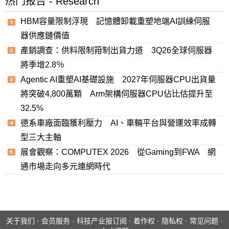
热门报告 - Research
HBM容量限制浮現 記憶體卸載重塑地端AI訓練伺服
器供應鏈價值
產銷調查：供料限制箝制出貨力道 3Q26全球伺服器
將季增2.8％
Agentic AI重塑AI基礎設施 2027年伺服器CPU出貨量
將突破4,800萬顆 Arm架構伺服器CPU佔比估提升至
32.5%
德系車廠面臨獲利壓力 AI、車輛平台與營運效率成轉
型三大主軸
展會觀察：COMPUTEX 2026 從Gaming到FWA 網
通市場走向多元連網時代
关于我们
·
会员服务
·
科技产业报订阅
·
着作权
·
隐私权
·
常见问题
·