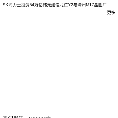
SK海力士投资54万亿韩元建设龙仁Y2与清州M17晶圆厂
更多