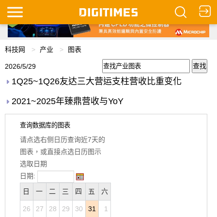
科技网
产业
图表
2026/5/29
1Q25~1Q26友达三大营运支柱营收比重变化
2021~2025年臻鼎营收与YoY
查询数据库的图表
请点选右侧日历查询近7天的
图表，或直接点选日历图示
选取日期
日期:
日
一
二
三
四
五
六
26
27
28
29
30
31
1