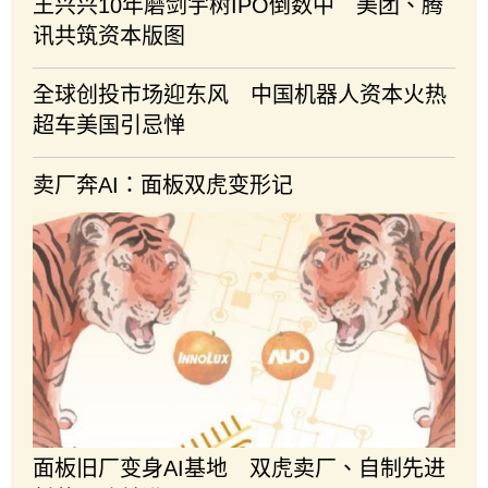
王兴兴10年磨剑宇树IPO倒数中 美团、腾
讯共筑资本版图
全球创投市场迎东风 中国机器人资本火热
超车美国引忌惮
卖厂奔AI：面板双虎变形记
面板旧厂变身AI基地 双虎卖厂、自制先进