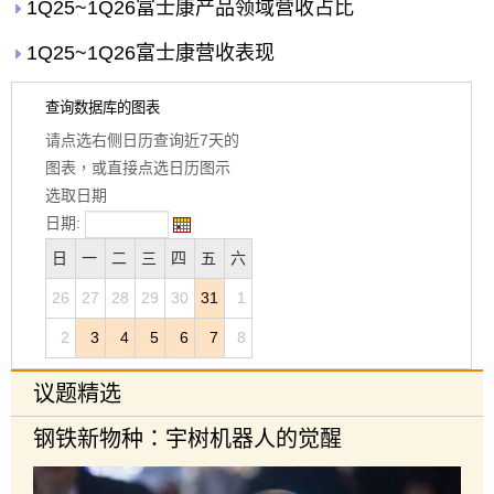
1Q25~1Q26富士康产品领域营收占比
1Q25~1Q26富士康营收表现
查询数据库的图表
请点选右侧日历查询近7天的
图表，或直接点选日历图示
选取日期
日期:
日
一
二
三
四
五
六
26
27
28
29
30
31
1
2
3
4
5
6
7
8
议题精选
钢铁新物种：宇树机器人的觉醒