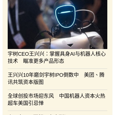
宇树CEO王兴兴：掌握具身AI与机器人核心
技术 瞄准更多产品形态
王兴兴10年磨剑宇树IPO倒数中 美团、腾
讯共筑资本版图
全球创投市场迎东风 中国机器人资本火热
超车美国引忌惮