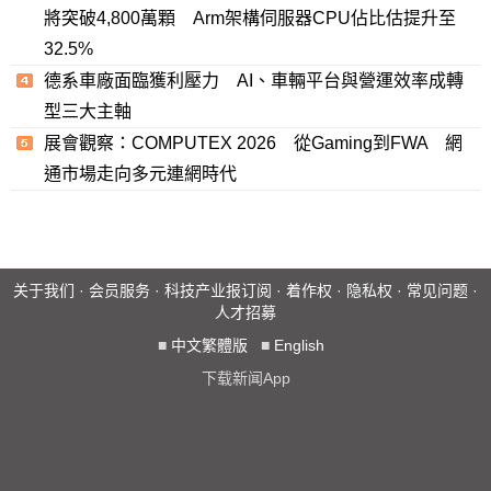
將突破4,800萬顆 Arm架構伺服器CPU佔比估提升至
32.5%
德系車廠面臨獲利壓力 AI、車輛平台與營運效率成轉
型三大主軸
展會觀察：COMPUTEX 2026 從Gaming到FWA 網
通市場走向多元連網時代
关于我们
·
会员服务
·
科技产业报订阅
·
着作权
·
隐私权
·
常见问题
·
人才招募
■
中文繁體版
■
English
下载新闻App