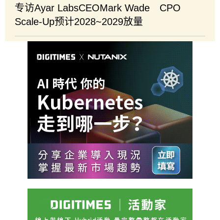
专访Ayar LabsCEOMark Wade CPO
Scale-Up预计2028~2029放量