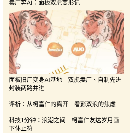
卖厂奔AI：面板双虎变形记
面板旧厂变身AI基地 双虎卖厂、自制先进
封装两路并进
评析：从柯富仁的离开 看彭双浪的焦虑
科技1分钟：浪潮之间 柯富仁友达岁月画
下休止符