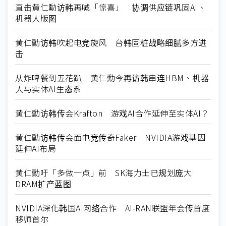
直击黄仁勳访韩再喊「惊喜」 协调供应链巩固AI、
机器人版图
黄仁勳访韩吹起电竞旋风 台韩固桩战略细腻多方进
击
从炸啤餐到五花趴 黄仁勳今再访韩串连HBM、机器
人与实体AI生态系
黄仁勳访韩传会Krafton 游戏AI合作延伸至实体AI？
黄仁勳访韩传会面电竞传奇Faker NVIDIA游戏基因
延伸AI布局
黄仁勳吁「多做一点」前 SK海力士已规划庞大
DRAM扩产蓝图
NVIDIA深化韩国AI网络合作 AI-RAN联盟年会传首度
移师首尔