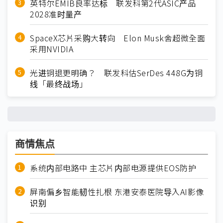
英特尔EMIB良率达标 联发科第2代ASIC产品
2028准时量产
SpaceX芯片采购大转向 Elon Musk舍超微全面
采用NVIDIA
光进铜退更明确？ 联发科估SerDes 448G为铜
线「最终战场」
商情焦点
系统内部电路中 主芯片内部电源提供EOS防护
屏南偏乡智能韧性扎根 东港安泰医院导入AI影像
识别