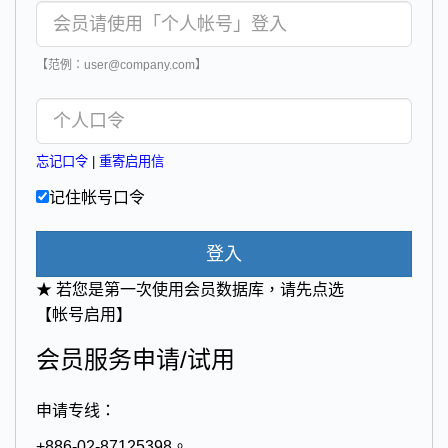
【范例：user@company.com】
忘记口令
|
重寄启用信
记住帐号口令
登入
★ 若您是第一次使用会员数据库，请先点选
【帐号启用】
会员服务申请/试用
申请专线：
+886-02-87125398。