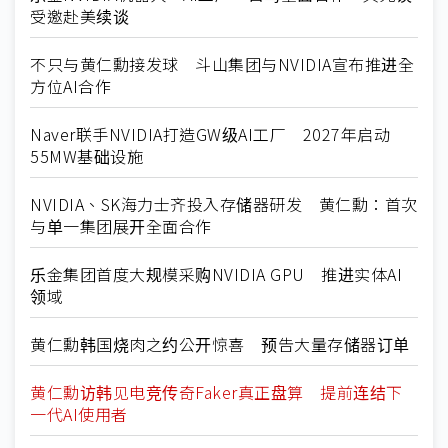
受邀赴美续谈
不只与黄仁勳接发球 斗山集团与NVIDIA宣布推进全
方位AI合作
Naver联手NVIDIA打造GW级AI工厂 2027年启动
55MW基础设施
NVIDIA、SK海力士齐投入存储器研发 黄仁勳：首次
与单一集团展开全面合作
乐金集团首度大规模采购NVIDIA GPU 推进实体AI
领域
黄仁勳韩国烧肉之约公开惊喜 预告大量存储器订单
黄仁勳访韩见电竞传奇Faker真正盘算 提前连结下
一代AI使用者