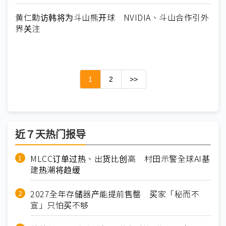
黄仁勳访韩将为斗山熊开球 NVIDIA、斗山合作引外
界关注
1
2
>>
近７天热门报导
MLCC订单过热、出货比创高 村田示警全球AI基
建热潮将趋缓
2027全年存储器产能提前售罄 买家「秘而不
宣」只怕买不够