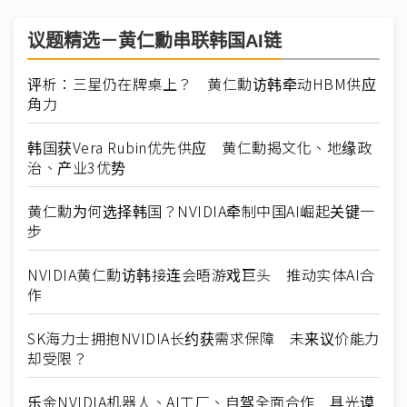
议题精选－黄仁勳串联韩国AI链
评析：三星仍在牌桌上？ 黄仁勳访韩牵动HBM供应
角力
韩国获Vera Rubin优先供应 黄仁勳揭文化、地缘政
治、产业3优势
黄仁勳为何选择韩国？NVIDIA牵制中国AI崛起关键一
步
NVIDIA黄仁勳访韩接连会晤游戏巨头 推动实体AI合
作
SK海力士拥抱NVIDIA长约获需求保障 未来议价能力
却受限？
乐金NVIDIA机器人、AI工厂、自驾全面合作 具光谟