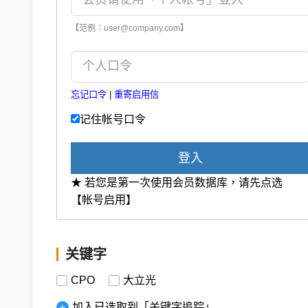
【范例：user@company.com】
忘记口令
|
重寄启用信
记住帐号口令
登入
★ 若您是第一次使用会员数据库，请先点选
【帐号启用】
关键字
CPO
大立光
加入已选取到「关键字追踪」