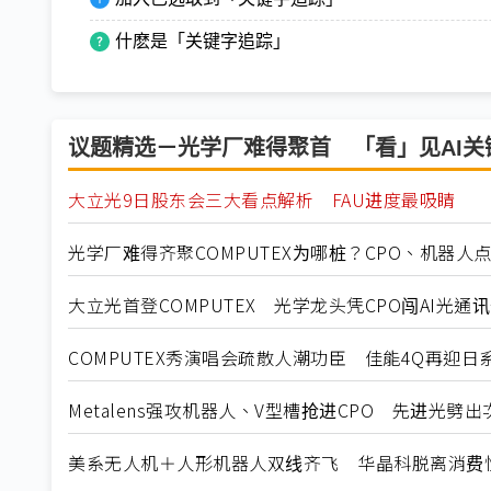
什麽是「关键字追踪」
议题精选－光学厂难得聚首 「看」见AI关
大立光9日股东会三大看点解析 FAU进度最吸睛
光学厂难得齐聚COMPUTEX为哪桩？CPO、机器人
大立光首登COMPUTEX 光学龙头凭CPO闯AI光通
COMPUTEX秀演唱会疏散人潮功臣 佳能4Q再迎
Metalens强攻机器人、V型槽抢进CPO 先进光
美系无人机＋人形机器人双线齐飞 华晶科脱离消费性