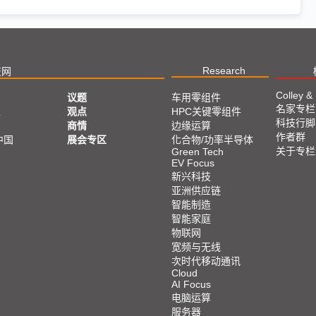
Research
技网
Colley &
议题
车用零组件
名家专栏
亚
观点
HPC关键零组件
科技行脚
商情
边缘运算
作者群
中国
展会专区
化合物/功率半导体
关于专栏
Green Tech
EV Focus
新兴科技
亚洲供应链
智能制造
智能家庭
物联网
宽频与无线
次时代移动通讯
Cloud
AI Focus
电脑运算
服务器