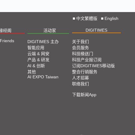
■
中文繁體版
■
English
DIGITIMES
椽经阁
活动家
 Friends
DIGITIMES 主办
关于我们
智能应用
会员服务
云端 & 网安
科技椽送门
产品 & 研发
科技产业报订阅
AI & 创新
订阅DIGITIMES移动版
其他
整合行销服务
AI EXPO Taiwan
人才招募
联络我们
下载新闻App