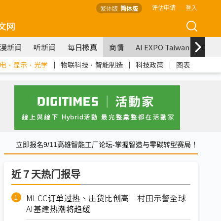
评估申请
登入
繁体版
简体版
文网
漫新闻
听新闻
每日椽真
商情
AI EXPO Taiwan
COM
电．显示．光学
｜
物联科技．智能制造
｜
科技政策
｜
图表
立即报名9/11高雄智能工厂论坛-掌握智造与零碳转型赛局！
近７天热门报导
MLCC订单过热、出货比创高 村田示警全球
AI基建热潮将趋缓