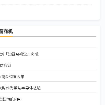
键商机
点燃「边缘AI视觉」商机
讯供应链
日系镜头惊喜大单
劈出次时代光学与半导体坦途
红海航向AI