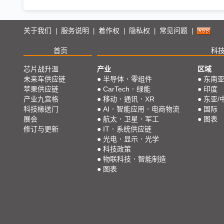
关于我们
服务说明
着作权
隐私权
常见问题
|
|
|
|
|
首页
科
芯片战升温
产业
区域
未来车供应链
●
半导体．零组件
●
东南
苹果供应链
●
CarTech．绿能
●
印度
产业九宫格
●
移动．通讯．XR
●
东亚/
科技椽送门
●
AI．智能应用．电商物流
●
国际
展会
●
航太．卫星．军工
●
图表
修订与更新
●
IT．系统供应链
●
光电．显示．光学
●
科技政策
●
物联科技．智能制造
●
图表