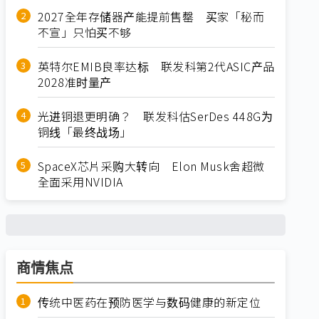
2027全年存储器产能提前售罄 买家「秘而
不宣」只怕买不够
英特尔EMIB良率达标 联发科第2代ASIC产品
2028准时量产
光进铜退更明确？ 联发科估SerDes 448G为
铜线「最终战场」
SpaceX芯片采购大转向 Elon Musk舍超微
全面采用NVIDIA
商情焦点
传统中医药在预防医学与数码健康的新定位