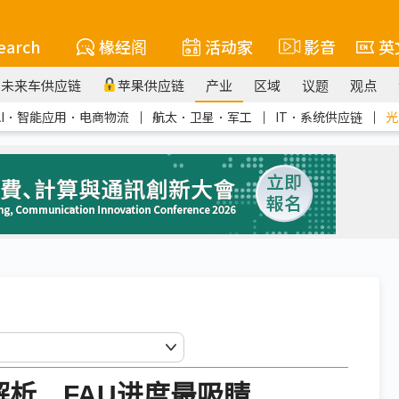
earch
椽经阁
活动家
影音
英
未来车供应链
苹果供应链
产业
区域
议题
观点
AI．智能应用．电商物流
｜
航太．卫星．军工
｜
IT．系统供应链
｜
光
析 FAU进度最吸睛