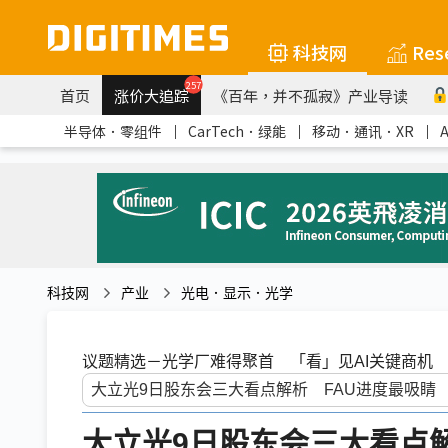
科技网
Res
257
首页
涨价大追踪
《百年，并不孤寂》产业导读
半导体．零组件
｜
CarTech．绿能
｜
移动．通讯．XR
｜
科技网
产业
光电．显示．光学
议题精选－光学厂难得聚首 「看」见AI关键商机
大立光9日股东会三大看点解