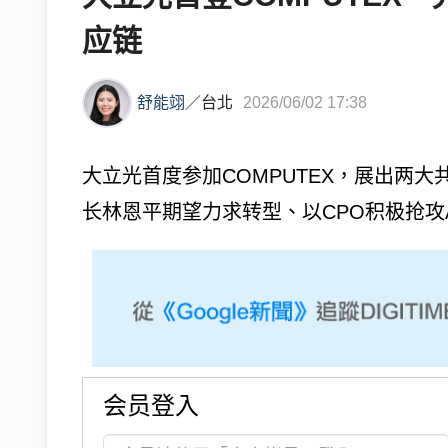
应链
舒能翊
／
台北
2026/06/02 17:38
大立光首度参加COMPUTEX，展出两
长林恩平期望力求转型、以CPO积极抢攻
会员登入