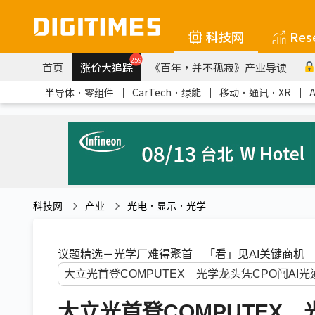
科技网
Res
259
首页
涨价大追踪
《百年，并不孤寂》产业导读
半导体．零组件
｜
CarTech．绿能
｜
移动．通讯．XR
｜
科技网
产业
光电．显示．光学
议题精选－光学厂难得聚首 「看」见AI关键商机
大立光首登COMPUTEX 