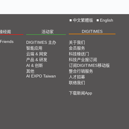
■
中文繁體版
■
English
DIGITIMES
椽经阁
活动家
 Friends
DIGITIMES 主办
关于我们
智能应用
会员服务
云端 & 网安
科技椽送门
产品 & 研发
科技产业报订阅
AI & 创新
订阅DIGITIMES移动版
其他
整合行销服务
AI EXPO Taiwan
人才招募
联络我们
下载新闻App