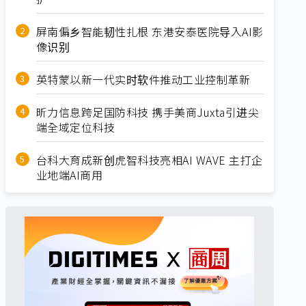
屏南偏乡智能韧性扎根 东港安泰医院导入AI影
像识别
英特蒙以新一代实时软件推动工业控制革新
昕力信息跨足国防科技 携手美商Juxta引进尖
端全域定位科技
台科大育成新创虎智科技亮相AI WAVE 主打企
业地端AI商用