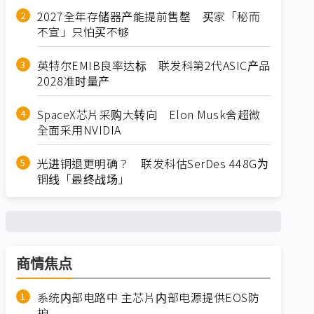
2027全年存储器产能提前售罄 买家「秘而
不宣」只怕买不够
英特尔EMIB良率达标 联发科第2代ASIC产品
2028准时量产
SpaceX芯片采购大转向 Elon Musk舍超微
全面采用NVIDIA
光进铜退更明确？ 联发科估SerDes 448G为
铜线「最终战场」
商情焦点
系统内部电路中 主芯片内部电源提供EOS防
护