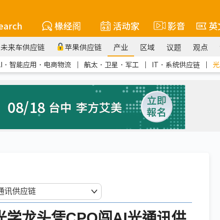
earch
椽经阁
活动家
影音
英
未来车供应链
苹果供应链
产业
区域
议题
观点
AI．智能应用．电商物流
｜
航太．卫星．军工
｜
IT．系统供应链
｜
光
光学龙头凭CPO闯AI光通讯供