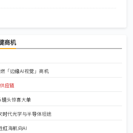
键商机
点燃「边缘AI视觉」商机
讯供应链
日系镜头惊喜大单
劈出次时代光学与半导体坦途
红海航向AI