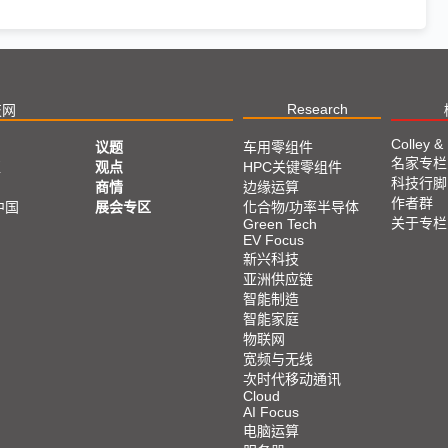
Research
技网
Colley &
议题
车用零组件
名家专栏
亚
观点
HPC关键零组件
科技行脚
商情
边缘运算
作者群
中国
展会专区
化合物/功率半导体
关于专栏
Green Tech
EV Focus
新兴科技
亚洲供应链
智能制造
智能家庭
物联网
宽频与无线
次时代移动通讯
Cloud
AI Focus
电脑运算