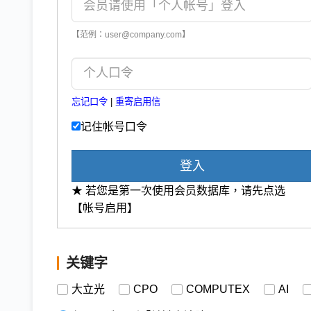
【范例：user@company.com】
忘记口令
|
重寄启用信
记住帐号口令
登入
★ 若您是第一次使用会员数据库，请先点选
【帐号启用】
关键字
大立光
CPO
COMPUTEX
AI