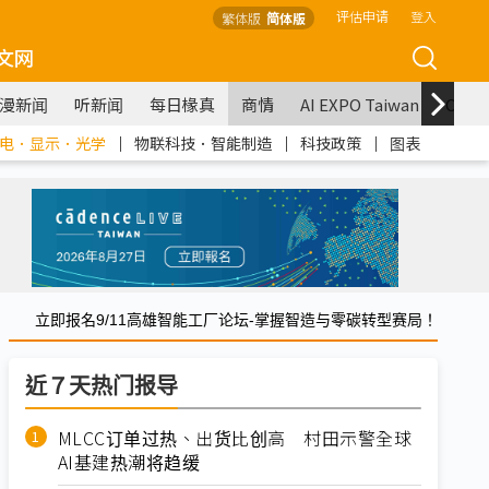
评估申请
登入
繁体版
简体版
文网
漫新闻
听新闻
每日椽真
商情
AI EXPO Taiwan
COM
电．显示．光学
｜
物联科技．智能制造
｜
科技政策
｜
图表
立即报名9/11高雄智能工厂论坛-掌握智造与零碳转型赛局！
近７天热门报导
MLCC订单过热、出货比创高 村田示警全球
AI基建热潮将趋缓