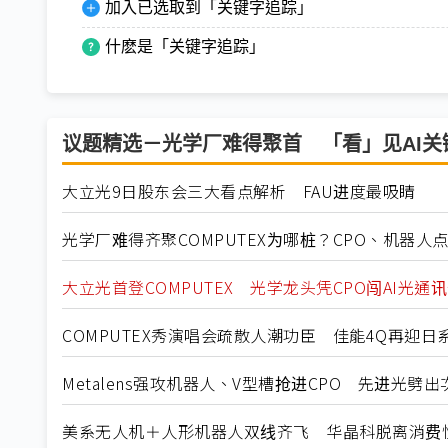
加入已选取到「关键字追踪」
什麽是「关键字追踪」
议题精选－光学厂难得聚首 「看」见AI关
大立光9日股东会三大看点解析 FAU进度最吸睛
光学厂难得齐聚COMPUTEX为哪桩？CPO、机器人
大立光首登COMPUTEX 光学龙头凭CPO闯AI光通
COMPUTEX秀演唱会疏散人潮功臣 佳能4Q再迎
Metalens强攻机器人、V型槽抢进CPO 先进光
美系无人机＋人形机器人双线齐飞 华晶科脱离消费性