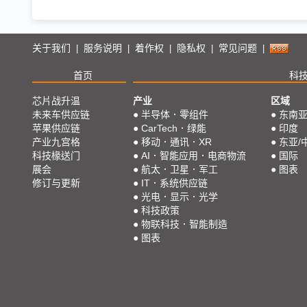
关于我们
服务说明
着作权
隐私权
常见问题
|
|
|
|
|
首页
科
芯片战升温
产业
区域
未来车供应链
●
半导体．零组件
●
东南
苹果供应链
●
CarTech．绿能
●
印度
产业九宫格
●
移动．通讯．XR
●
东亚/
科技椽送门
●
AI．智能应用．电商物流
●
国际
展会
●
航太．卫星．军工
●
图表
修订与更新
●
IT．系统供应链
●
光电．显示．光学
●
科技政策
●
物联科技．智能制造
●
图表