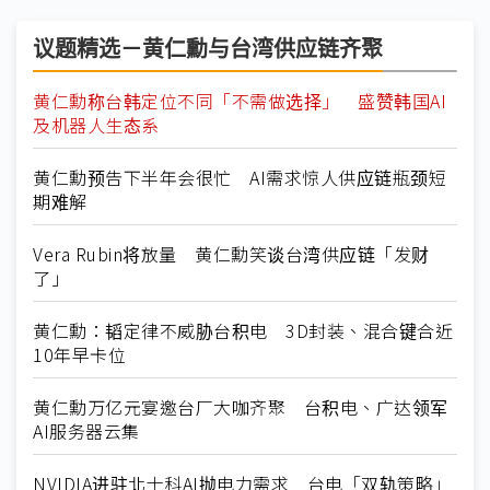
议题精选－黄仁勳与台湾供应链齐聚
黄仁勳称台韩定位不同「不需做选择」 盛赞韩国AI
及机器人生态系
黄仁勳预告下半年会很忙 AI需求惊人供应链瓶颈短
期难解
Vera Rubin将放量 黄仁勳笑谈台湾供应链「发财
了」
黄仁勳：韬定律不威胁台积电 3D封装、混合键合近
10年早卡位
黄仁勳万亿元宴邀台厂大咖齐聚 台积电、广达领军
AI服务器云集
NVIDIA进驻北士科AI抛电力需求 台电「双轨策略」