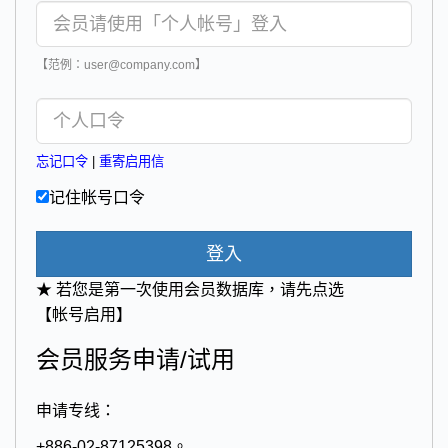
【范例：user@company.com】
忘记口令
|
重寄启用信
记住帐号口令
登入
★ 若您是第一次使用会员数据库，请先点选
【帐号启用】
会员服务申请/试用
申请专线：
+886-02-87125398。