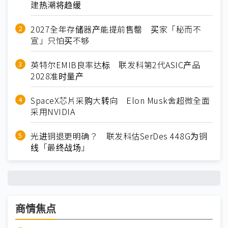
建热潮将趋缓
2027全年存储器产能提前售罄 买家「秘而不
宣」只怕买不够
英特尔EMIB良率达标 联发科第2代ASIC产品
2028准时量产
SpaceX芯片采购大转向 Elon Musk舍超微全面
采用NVIDIA
光进铜退更明确？ 联发科估SerDes 448G为铜
线「最终战场」
商情焦点