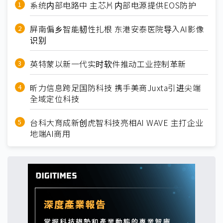
系统内部电路中 主芯片内部电源提供EOS防护
屏南偏乡智能韧性扎根 东港安泰医院导入AI影像
识别
英特蒙以新一代实时软件推动工业控制革新
昕力信息跨足国防科技 携手美商Juxta引进尖端
全域定位科技
台科大育成新创虎智科技亮相AI WAVE 主打企业
地端AI商用