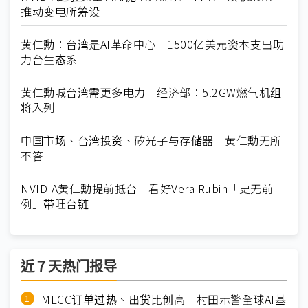
推动变电所筹设
黄仁勳：台湾是AI革命中心 1500亿美元资本支出助
力台生态系
黄仁勳喊台湾需更多电力 经济部：5.2GW燃气机组
将入列
中国市场、台湾投资、矽光子与存储器 黄仁勳无所
不答
NVIDIA黄仁勳提前抵台 看好Vera Rubin「史无前
例」带旺台链
近７天热门报导
MLCC订单过热、出货比创高 村田示警全球AI基