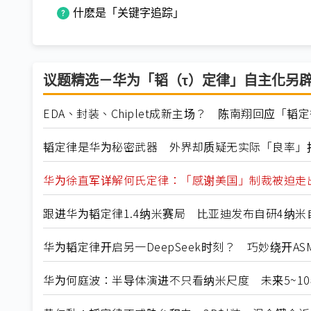
什麽是「关键字追踪」
议题精选－华为「韬（τ）定律」自主化另
EDA、封装、Chiplet成新主场？ 陈南翔回应「
韬定律是华为秘密武器 外界却质疑无实际「良率」
华为徐直军详解何氏定律：「感谢美国」制裁被迫走
跟进华为韬定律1.4纳米赛局 比亚迪发布自研4纳米
华为韬定律开启另一DeepSeek时刻？ 巧妙绕开AS
华为何庭波：半导体演进不只看纳米尺度 未来5~1