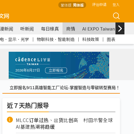
评估申请
登入
繁体版
简体版
文网
漫新闻
听新闻
每日椽真
商情
AI EXPO Taiwan
COM
电．显示．光学
｜
物联科技．智能制造
｜
科技政策
｜
图表
立即报名9/11高雄智能工厂论坛-掌握智造与零碳转型赛局！
近７天热门报导
MLCC订单过热、出货比创高 村田示警全球
AI基建热潮将趋缓