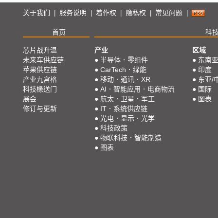
关于我们
服务说明
着作权
隐私权
常见问题
|
|
|
|
|
首页
科
芯片战升温
产业
区域
未来车供应链
●
半导体．零组件
●
东南
苹果供应链
●
CarTech．绿能
●
印度
产业九宫格
●
移动．通讯．XR
●
东亚/
科技椽送门
●
AI．智能应用．电商物流
●
国际
展会
●
航太．卫星．军工
●
图表
修订与更新
●
IT．系统供应链
●
光电．显示．光学
●
科技政策
●
物联科技．智能制造
●
图表