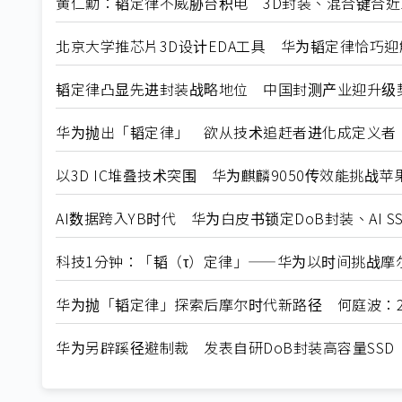
黄仁勳：韬定律不威胁台积电 3D封装、混合键合近
北京大学推芯片3D设计EDA工具 华为韬定律恰巧迎
韬定律凸显先进封装战略地位 中国封测产业迎升级
华为抛出「韬定律」 欲从技术追赶者进化成定义者
以3D IC堆叠技术突围 华为麒麟9050传效能挑战苹果A
AI数据跨入YB时代 华为白皮书锁定DoB封装、AI S
科技1分钟：「韬（τ）定律」——华为以时间挑战摩
华为抛「韬定律」探索后摩尔时代新路径 何庭波：20
华为另辟蹊径避制裁 发表自研DoB封装高容量SSD