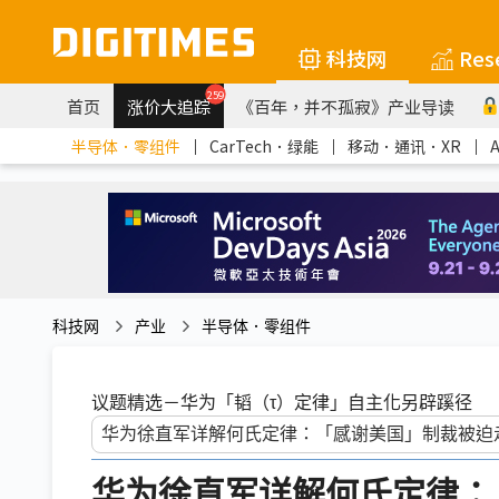
科技网
Res
259
首页
涨价大追踪
《百年，并不孤寂》产业导读
半导体．零组件
｜
CarTech．绿能
｜
移动．通讯．XR
｜
科技网
产业
半导体．零组件
议题精选－华为「韬（τ）定律」自主化另辟蹊径
华为徐直军详解何氏定律：