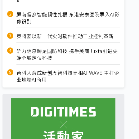
屏南偏乡智能韧性扎根 东港安泰医院导入AI影
像识别
英特蒙以新一代实时软件推动工业控制革新
昕力信息跨足国防科技 携手美商Juxta引进尖
端全域定位科技
台科大育成新创虎智科技亮相AI WAVE 主打企
业地端AI商用