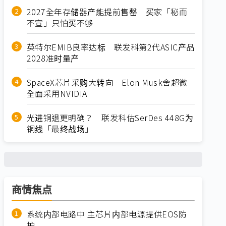
2027全年存储器产能提前售罄 买家「秘而
不宣」只怕买不够
英特尔EMIB良率达标 联发科第2代ASIC产品
2028准时量产
SpaceX芯片采购大转向 Elon Musk舍超微
全面采用NVIDIA
光进铜退更明确？ 联发科估SerDes 448G为
铜线「最终战场」
商情焦点
系统内部电路中 主芯片内部电源提供EOS防
护