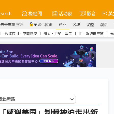
earch
椽经阁
活动家
影音
英
未来车供应链
苹果供应链
产业
区域
议题
观点
AI．智能应用．电商物流
｜
航太．卫星．军工
｜
IT．系统供应链
｜
光
「感谢美国」制裁被迫走出新