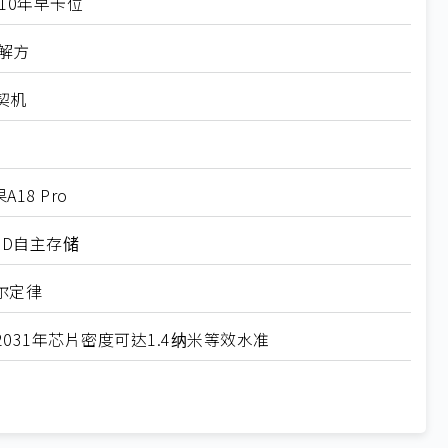
10年早卡位
解方
契机
18 Pro
SD自主存储
尔定律
31年芯片密度可达1.4纳米等效水准