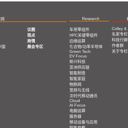
Research
技网
Colley &
议题
车用零组件
名家专栏
亚
观点
HPC关键零组件
科技行脚
商情
边缘运算
作者群
中国
展会专区
化合物/功率半导体
关于专栏
Green Tech
EV Focus
新兴科技
亚洲供应链
智能制造
智能家庭
物联网
宽频与无线
次时代移动通讯
Cloud
AI Focus
电脑运算
服务器
移动设备与应用
智能穿戴