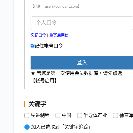
【范例：user@company.com】
忘记口令
|
重寄启用信
记住帐号口令
登入
★ 若您是第一次使用会员数据库，请先点选
【帐号启用】
关键字
先进制程
中国
半导体产业
徐直
加入已选取到「关键字追踪」