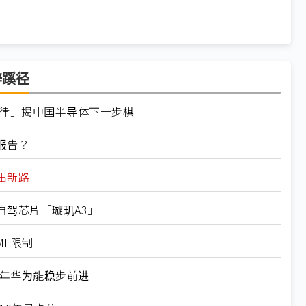
辟蹊径
韬定律」揭中国半导体下一步棋
报告？
出新路
自驾芯片「璇玑A3」
ML限制
0年华为能稳步前进