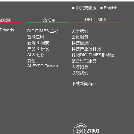
■
中文繁體版
■
English
DIGITIMES
椽经阁
活动家
 Friends
DIGITIMES 主办
关于我们
智能应用
会员服务
云端 & 网安
科技椽送门
产品 & 研发
科技产业报订阅
AI & 创新
订阅DIGITIMES移动版
其他
整合行销服务
AI EXPO Taiwan
人才招募
联络我们
下载新闻App