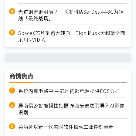
光进铜退更明确？ 联发科估SerDes 448G为铜
线「最终战场」
SpaceX芯片采购大转向 Elon Musk舍超微全面
采用NVIDIA
商情焦点
系统内部电路中 主芯片内部电源提供EOS防护
屏南偏乡智能韧性扎根 东港安泰医院导入AI影像
识别
英特蒙以新一代实时软件推动工业控制革新