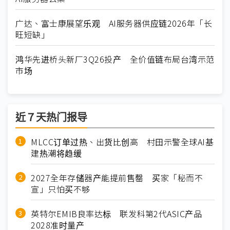
广达、富士康展望乐观 AI服务器供应链2026年「长
旺短缺」
鸿华先进桥头新厂3Q26投产 全价值链布局台湾示范
市场
近７天热门报导
MLCC订单过热、出货比创高 村田示警全球AI基
建热潮将趋缓
2027全年存储器产能提前售罄 买家「秘而不
宣」只怕买不够
英特尔EMIB良率达标 联发科第2代ASIC产品
2028准时量产