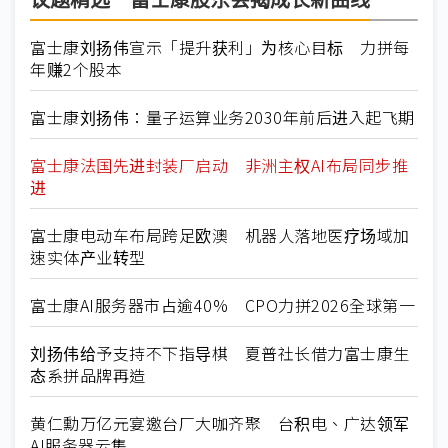
议题精选－富士康股东会揭成长新曲线
富士康刘扬伟宣示「提升获利」为核心目标 力拼每
年赚2个股本
富士康刘扬伟：量子运算业务2030年前后进入起飞期
富士康法国先进封装厂启动 非洲主权AI布局同步推
进
富士康电动车布局跨足欧澳 机器人落地医疗场域加
速实体产业转型
富士康AI服务器市占逾40% CPO力拼2026全球第一
刘扬伟给予支持不下指导棋 夏普社长借力富士康生
态系拼品牌再造
黄仁勳万亿元宴邀台厂大咖齐聚 台积电、广达领军
AI服务器云集