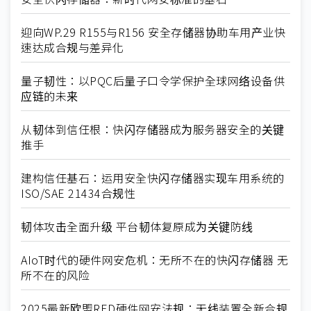
迎向WP.29 R155与R156 安全存储器协助车用产业快
速达成合规与差异化
量子韧性：以PQC后量子口令学保护全球网络设备供
应链的未来
从韧体到信任根：快闪存储器成为服务器安全的关键
推手
建构信任基石：运用安全快闪存储器实现车用系统的
ISO/SAE 21434合规性
韧体攻击全面升级 平台韧体复原成为关键防线
AIoT时代的硬件网安危机：无所不在的快闪存储器 无
所不在的风险
2025最新欧盟RED硬件网安法规：无线装置全新合规