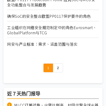
全功能整合与发展趋势
确保SoC的安全整合欧盟PP0117保护要件的角色
工业组织在网络安全规范制定中的角色Eurosmart、
GlobalPlatform与TCG
网安与产业标准：需求、涵盖范围与落实
1
2
近７天热门报导
MLCC订单过热、出货比创高 村田示警全球AI基