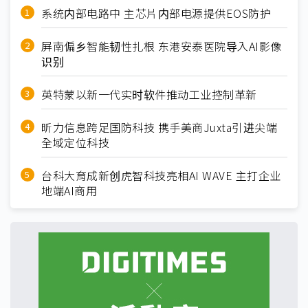
系统内部电路中 主芯片内部电源提供EOS防护
屏南偏乡智能韧性扎根 东港安泰医院导入AI影像
识别
英特蒙以新一代实时软件推动工业控制革新
昕力信息跨足国防科技 携手美商Juxta引进尖端
全域定位科技
台科大育成新创虎智科技亮相AI WAVE 主打企业
地端AI商用