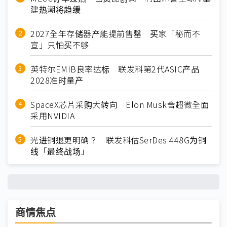
建热潮将趋缓
2027全年存储器产能提前售罄 买家「秘而不
宣」只怕买不够
英特尔EMIB良率达标 联发科第2代ASIC产品
2028准时量产
SpaceX芯片采购大转向 Elon Musk舍超微全面
采用NVIDIA
光进铜退更明确？ 联发科估SerDes 448G为铜
线「最终战场」
商情焦点