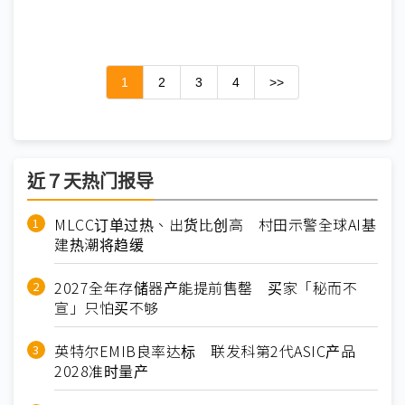
1
2
3
4
>>
近７天热门报导
MLCC订单过热、出货比创高 村田示警全球AI基
建热潮将趋缓
2027全年存储器产能提前售罄 买家「秘而不
宣」只怕买不够
英特尔EMIB良率达标 联发科第2代ASIC产品
2028准时量产