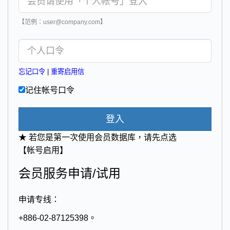
【范例：user@company.com】
忘记口令
|
重寄启用信
记住帐号口令
登入
★ 若您是第一次使用会员数据库，请先点选
【帐号启用】
会员服务申请/试用
申请专线：
+886-02-87125398。