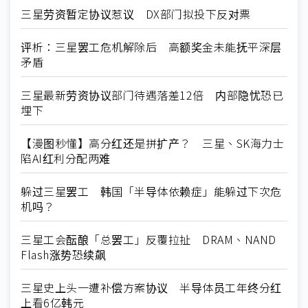
三星劳资暂定协议惹议 DX部门拟投下反对票
评析：三星罢工危机解除后 高额奖金未能抚平深层
矛盾
三星最新劳资协议部门待遇落差12倍 内部隐忧恐已
埋下
【漫图秒懂】高分红还是拼扩产？ 三星、SK海力士
陷AI红利分配两难
躲过三星罢工 韩国「半导体依赖症」能躲过下次危
机吗？
三星工会酝酿「总罢工」反覆拉扯 DRAM、NAND
Flash涨势恐续飙
三星史上头一遭补偿方案协议 半导体员工年终分红
上看6亿韩元