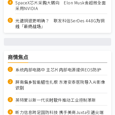
SpaceX芯片采购大转向 Elon Musk舍超微全面
采用NVIDIA
光进铜退更明确？ 联发科估SerDes 448G为铜
线「最终战场」
商情焦点
系统内部电路中 主芯片内部电源提供EOS防护
屏南偏乡智能韧性扎根 东港安泰医院导入AI影像
识别
英特蒙以新一代实时软件推动工业控制革新
昕力信息跨足国防科技 携手美商Juxta引进尖端