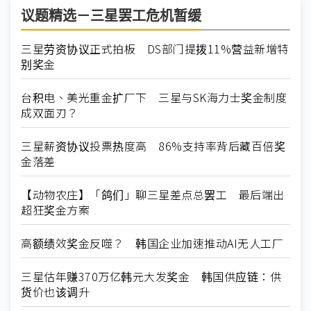
议题精选－三星罢工危机暂缓
三星劳资协议正式拍板 DS部门提拨11%营益新增特
别奖金
台积电、美光重金扩厂下 三星与SK海力士奖金制度
成双面刃？
三星薪资协议投票热度高 86%支持率背后藏百倍奖
金落差
【动物农庄】「鸽们」聊三星差点总罢工 最后端出
超狂奖金方案
高额绩效奖金反噬？ 韩国企业加速推动AI无人工厂
三星估年赚370万亿韩元大发奖金 韩国供应链：供
货价也该调升