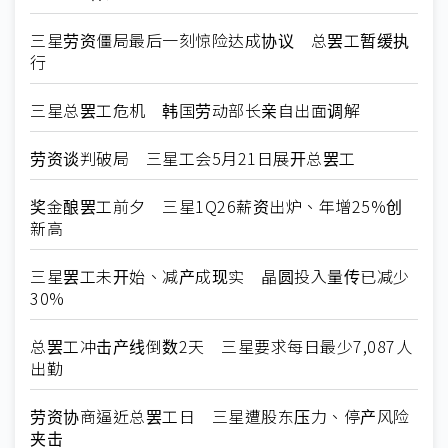
三星劳资僵局最后一刻惊险达成协议 总罢工暂缓执
行
三星总罢工危机 韩国劳动部长亲自出面调解
劳资谈判破局 三星工会5月21日展开总罢工
奖金酿罢工前夕 三星1Q26薪资出炉、年增25%创
新高
三星罢工未开始、减产成现实 晶圆投入量传已减少
30%
总罢工冲击产线倒数2天 三星要求每日最少7,087人
出勤
劳资协商逼近总罢工日 三星遭股东压力、停产风险
夹击