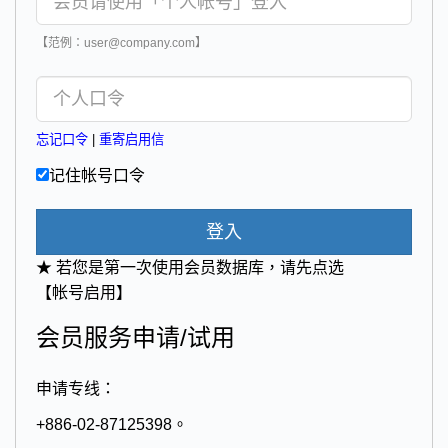
【范例：user@company.com】
忘记口令
|
重寄启用信
记住帐号口令
登入
★ 若您是第一次使用会员数据库，请先点选
【帐号启用】
会员服务申请/试用
申请专线：
+886-02-87125398。