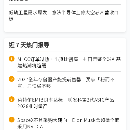
低轨卫星需求爆发 意法半导体上修太空芯片营收目
标
近７天热门报导
MLCC订单过热、出货比创高 村田示警全球AI基
建热潮将趋缓
2027全年存储器产能提前售罄 买家「秘而不
宣」只怕买不够
英特尔EMIB良率达标 联发科第2代ASIC产品
2028准时量产
SpaceX芯片采购大转向 Elon Musk舍超微全面
采用NVIDIA