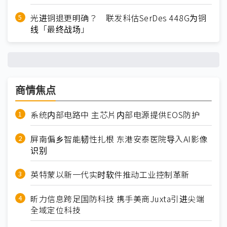
光进铜退更明确？ 联发科估SerDes 448G为铜
线「最终战场」
商情焦点
系统内部电路中 主芯片内部电源提供EOS防护
屏南偏乡智能韧性扎根 东港安泰医院导入AI影像
识别
英特蒙以新一代实时软件推动工业控制革新
昕力信息跨足国防科技 携手美商Juxta引进尖端
全域定位科技