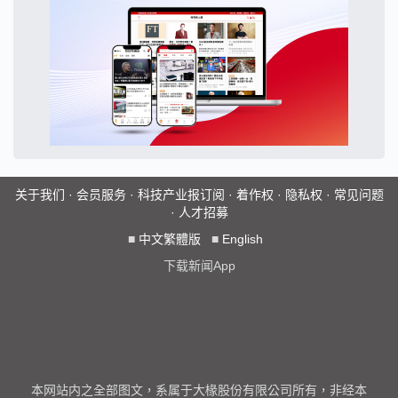
关于我们
·
会员服务
·
科技产业报订阅
·
着作权
·
隐私权
·
常见问题
·
人才招募
■
中文繁體版
■
English
下载新闻App
本网站内之全部图文，系属于大椽股份有限公司所有，非经本