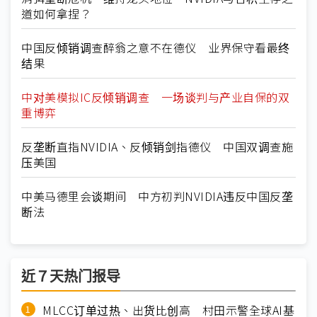
道如何拿捏？
中国反倾销调查醉翁之意不在德仪 业界保守看最终
结果
中对美模拟IC反倾销调查 一场谈判与产业自保的双
重博弈
反垄断直指NVIDIA、反倾销剑指德仪 中国双调查施
压美国
中美马德里会谈期间 中方初判NVIDIA违反中国反垄
断法
近７天热门报导
MLCC订单过热、出货比创高 村田示警全球AI基