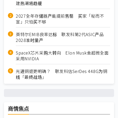
建热潮将趋缓
2027全年存储器产能提前售罄 买家「秘而不
宣」只怕买不够
英特尔EMIB良率达标 联发科第2代ASIC产品
2028准时量产
SpaceX芯片采购大转向 Elon Musk舍超微全面
采用NVIDIA
光进铜退更明确？ 联发科估SerDes 448G为铜
线「最终战场」
商情焦点