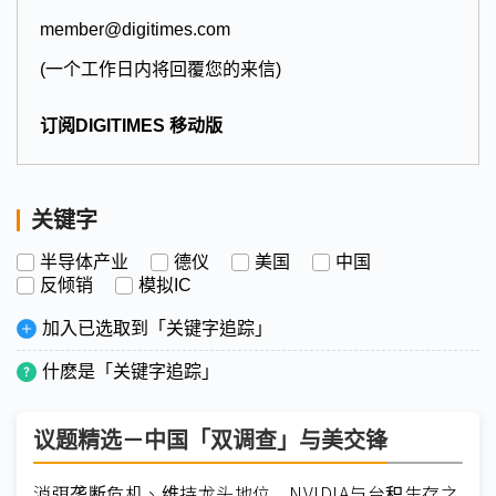
member@digitimes.com
(一个工作日内将回覆您的来信)
订阅DIGITIMES 移动版
关键字
半导体产业
德仪
美国
中国
反倾销
模拟IC
加入已选取到「关键字追踪」
什麽是「关键字追踪」
议题精选－中国「双调查」与美交锋
消弭垄断危机、维持龙头地位 NVIDIA与台积生存之