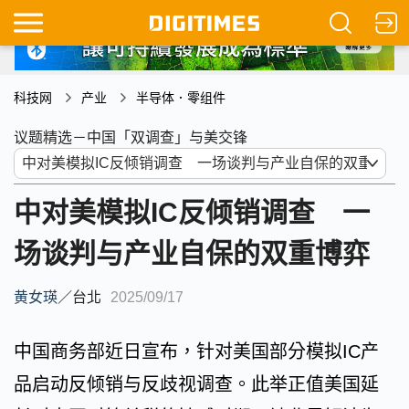
科技网
产业
半导体．零组件
议题精选－中国「双调查」与美交锋
中对美模拟IC反倾销调查 一
场谈判与产业自保的双重博弈
黄女瑛
／
台北
2025/09/17
中国商务部近日宣布，针对美国部分模拟IC产
品启动反倾销与反歧视调查。此举正值美国延