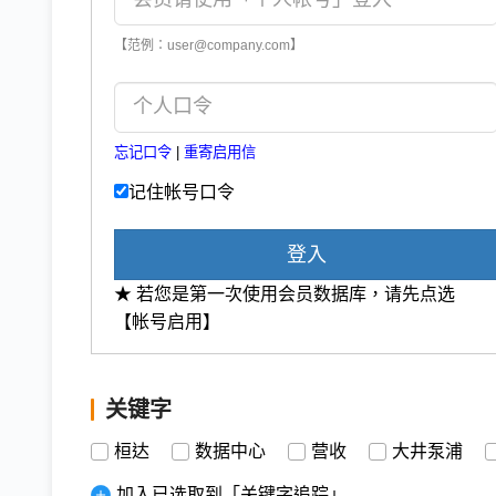
【范例：user@company.com】
忘记口令
|
重寄启用信
记住帐号口令
登入
★ 若您是第一次使用会员数据库，请先点选
【帐号启用】
关键字
桓达
数据中心
营收
大井泵浦
加入已选取到「关键字追踪」