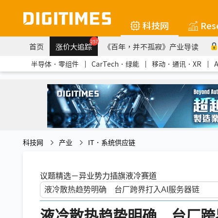
科技网
Res
257
首页
涨价大追踪
《百年，并不孤寂》产业导读
半导体．零组件
｜
CarTech．绿能
｜
移动．通讯．XR
｜
科技网
产业
IT．系统供应链
议题精选－异业势力插旗液冷赛道
液冷散热趋势明确 台厂跨