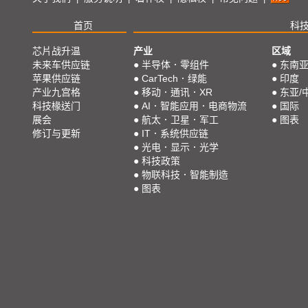
首页
科
芯片战升温
产业
区域
未来车供应链
●
半导体．零组件
●
东南
苹果供应链
●
CarTech．绿能
●
印度
产业九宫格
●
移动．通讯．XR
●
东亚/
科技椽送门
●
AI．智能应用．电商物流
●
国际
展会
●
航太．卫星．军工
●
图表
修订与更新
●
IT．系统供应链
●
光电．显示．光学
●
科技政策
●
物联科技．智能制造
●
图表