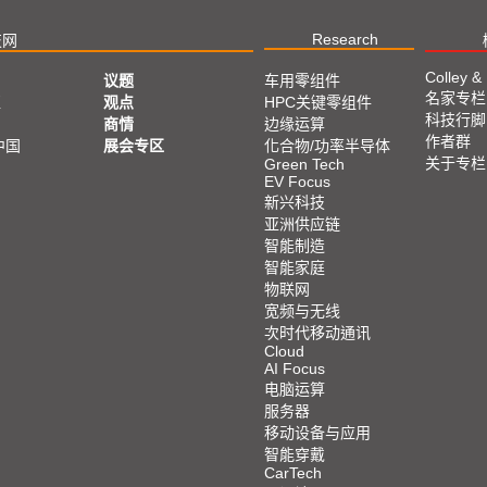
Research
技网
Colley &
议题
车用零组件
名家专栏
亚
观点
HPC关键零组件
科技行脚
商情
边缘运算
作者群
中国
展会专区
化合物/功率半导体
关于专栏
Green Tech
EV Focus
新兴科技
亚洲供应链
智能制造
智能家庭
物联网
宽频与无线
次时代移动通讯
Cloud
AI Focus
电脑运算
服务器
移动设备与应用
智能穿戴
CarTech