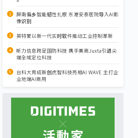
屏南偏乡智能韧性扎根 东港安泰医院导入AI影
像识别
英特蒙以新一代实时软件推动工业控制革新
昕力信息跨足国防科技 携手美商Juxta引进尖
端全域定位科技
台科大育成新创虎智科技亮相AI WAVE 主打企
业地端AI商用