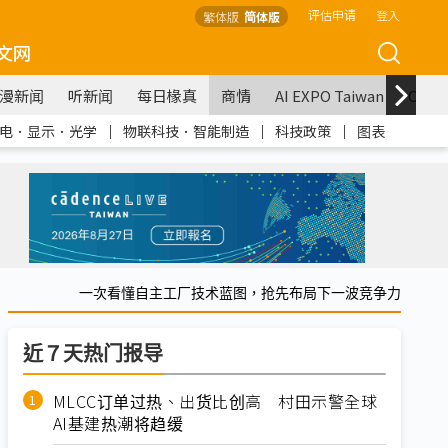
评估申请
登入
繁体版
简体版
文网
漫新闻
听新闻
每日椽真
商情
AI EXPO Taiwan
COM
电．显示．光学
｜
物联科技．智能制造
｜
科技政策
｜
图表
一次看懂自主工厂技术蓝图，抢先布局下一波竞争力
近７天热门报导
MLCC订单过热、出货比创高 村田示警全球
AI基建热潮将趋缓