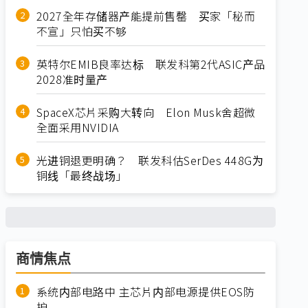
2027全年存储器产能提前售罄 买家「秘而
不宣」只怕买不够
英特尔EMIB良率达标 联发科第2代ASIC产品
2028准时量产
SpaceX芯片采购大转向 Elon Musk舍超微
全面采用NVIDIA
光进铜退更明确？ 联发科估SerDes 448G为
铜线「最终战场」
商情焦点
系统内部电路中 主芯片内部电源提供EOS防
护