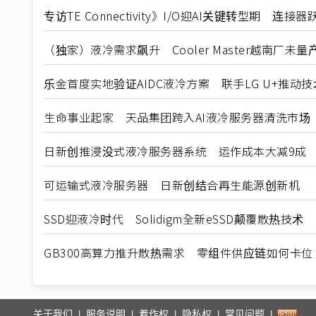
专访TE Connectivity》I/O迎AI关键转型期 连
（独家）液冷需求飙升 Cooler Master越南厂未
乐金首度实地验证AIDC液冷方案 联手LG U+推动
生命事业起家 天品集团跨入AI液冷服务器清洗市场
日新创推浸没式液冷服务器系统 运作成本大减9成
可运输式液冷服务器 日新创结合再生能源创新机
SSD迎液冷时代 Solidigm全新eSSD颠覆散热技术
GB300高算力推升散热需求 零组件供应链如何卡位
关于我们
服务说明
着作权
隐私权
常见问题
|
|
|
|
|