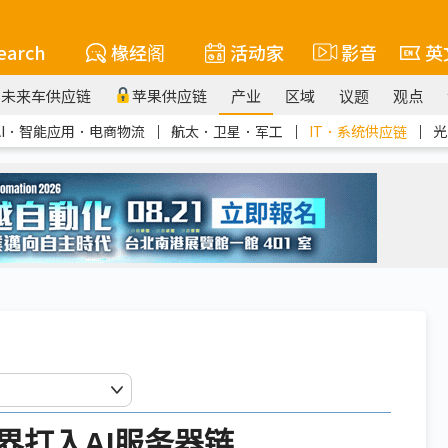
earch
椽经阁
活动家
影音
英
未来车供应链
苹果供应链
产业
区域
议题
观点
AI．智能应用．电商物流
｜
航太．卫星．军工
｜
IT．系统供应链
｜
光
界打入AI服务器链