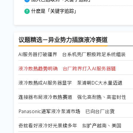
什麽是「关键字追踪」
议题精选－异业势力插旗液冷赛道
AI服务器打破疆界 台系机壳厂积极跨足系统组装
液冷散热趋势明确 台厂跨界打入AI服务器链
液冷散热成AI服务器显学 泵浦朝DC大水量迈进
连接器布局液冷散热赛道 强化高耐热、高密封性
Panasonic进军液冷泵浦市场 已向台厂出货
奇鋐看好液冷好光景续多年 拟扩产越南、美国