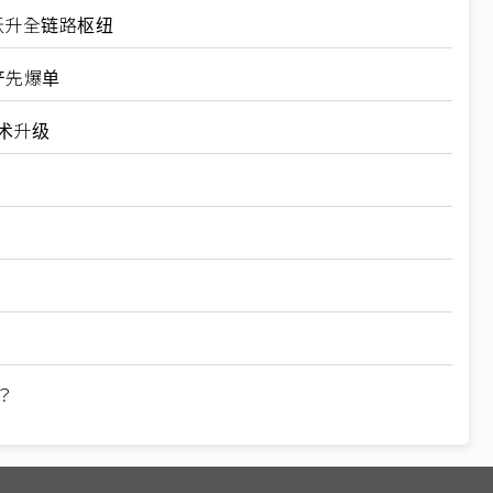
接器跃升全链路枢纽
量产先爆单
技术升级
？