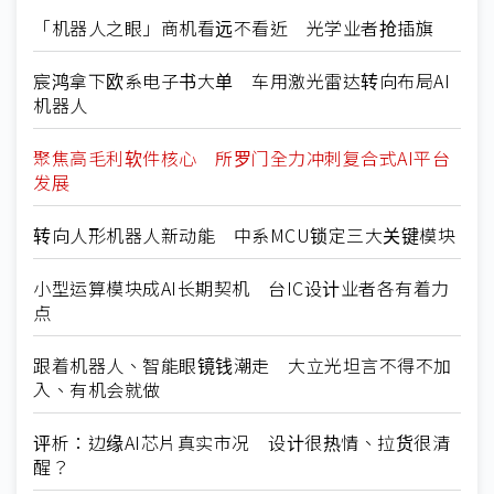
「机器人之眼」商机看远不看近 光学业者抢插旗
宸鸿拿下欧系电子书大单 车用激光雷达转向布局AI
机器人
聚焦高毛利软件核心 所罗门全力冲刺复合式AI平台
发展
转向人形机器人新动能 中系MCU锁定三大关键模块
小型运算模块成AI长期契机 台IC设计业者各有着力
点
跟着机器人、智能眼镜钱潮走 大立光坦言不得不加
入、有机会就做
评析：边缘AI芯片真实市况 设计很热情、拉货很清
醒？