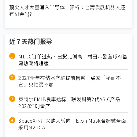
顶尖人才大量涌入半导体 评析：台湾发展机器人还
有机会吗?
近７天热门报导
MLCC订单过热、出货比创高 村田示警全球AI基
建热潮将趋缓
2027全年存储器产能提前售罄 买家「秘而不
宣」只怕买不够
英特尔EMIB良率达标 联发科第2代ASIC产品
2028准时量产
SpaceX芯片采购大转向 Elon Musk舍超微全面
采用NVIDIA