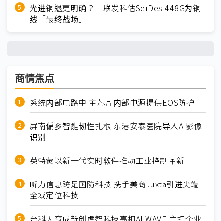
光进铜退更明确？ 联发科估SerDes 448G为铜
线「最终战场」
商情焦点
系统内部电路中 主芯片内部电源提供EOS防护
屏南偏乡智能韧性扎根 东港安泰医院导入AI影像
识别
英特蒙以新一代实时软件推动工业控制革新
昕力信息跨足国防科技 携手美商Juxta引进尖端
全域定位科技
台科大育成新创虎智科技亮相AI WAVE 主打企业