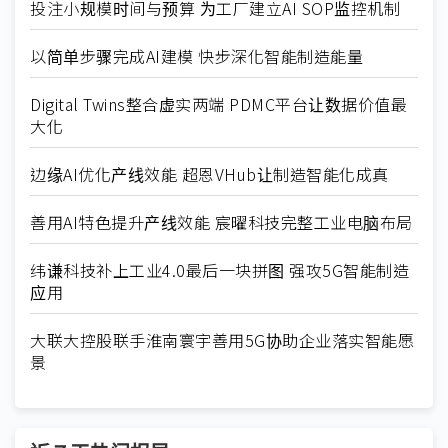
投注小规模时间与预算 为工厂建立AI SOP监控机制
以简单步骤完成AI建模 快步深化智能制造能量
Digital Twins整合虚实两端 PDMC平台让数据价值最
大化
边缘AI优化产线效能 超恩VHub让制造智能化成真
善用AI特色提升产线效能 宸曜科技完整工业电脑布局
纬谦科技补上工业4.0最后一块拼图 强攻5G智能制造
应用
大联大控股联手淮南寰宇善用5G协助企业落实智能愿
景