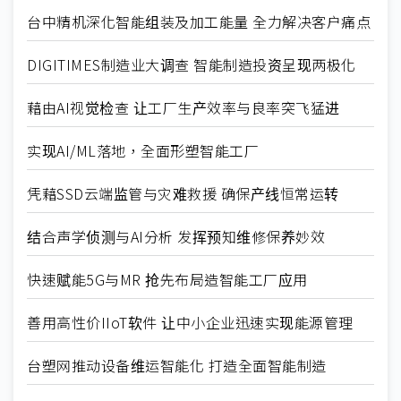
台中精机深化智能组装及加工能量 全力解决客户痛点
DIGITIMES制造业大调查 智能制造投资呈现两极化
藉由AI视觉检查 让工厂生产效率与良率突飞猛进
实现AI/ML落地，全面形塑智能工厂
凭藉SSD云端监管与灾难救援 确保产线恒常运转
结合声学侦测与AI分析 发挥预知维修保养妙效
快速赋能5G与MR 抢先布局造智能工厂应用
善用高性价IIoT软件 让中小企业迅速实现能源管理
台塑网推动设备维运智能化 打造全面智能制造