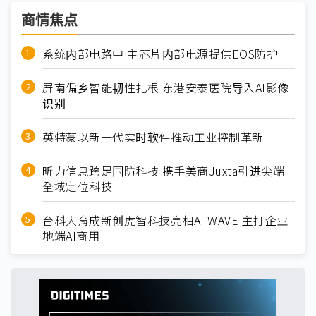
商情焦点
系统内部电路中 主芯片内部电源提供EOS防护
屏南偏乡智能韧性扎根 东港安泰医院导入AI影像
识别
英特蒙以新一代实时软件推动工业控制革新
昕力信息跨足国防科技 携手美商Juxta引进尖端
全域定位科技
台科大育成新创虎智科技亮相AI WAVE 主打企业
地端AI商用