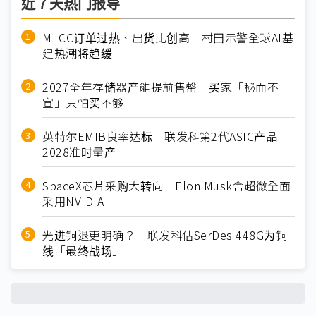
近７天热门报导
MLCC订单过热、出货比创高 村田示警全球AI基
建热潮将趋缓
2027全年存储器产能提前售罄 买家「秘而不
宣」只怕买不够
英特尔EMIB良率达标 联发科第2代ASIC产品
2028准时量产
SpaceX芯片采购大转向 Elon Musk舍超微全面
采用NVIDIA
光进铜退更明确？ 联发科估SerDes 448G为铜
线「最终战场」