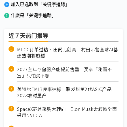
加入已选取到「关键字追踪」
什麽是「关键字追踪」
近７天热门报导
MLCC订单过热、出货比创高 村田示警全球AI基
建热潮将趋缓
2027全年存储器产能提前售罄 买家「秘而不
宣」只怕买不够
英特尔EMIB良率达标 联发科第2代ASIC产品
2028准时量产
SpaceX芯片采购大转向 Elon Musk舍超微全面
采用NVIDIA