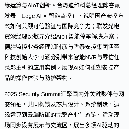
缘运算与AIoT创新。台湾迪维科总经理陈睿颖
发表「Edge AI × 智能监控」，说明国产安控方
案如何兼顾可信验证与国际竞争力；联发光电
资深经理沈敬元介绍AIoT智能停车解决方案；
德胜监控业务经理郑时彦与陞泰安控集团涵容
科技创始人李可涵分别带来智能NVR与零信任
录影主机的应用实例，展现AI如何重塑安控产
品的操作体验与防护架构。
2025 Security Summit汇聚国内外关键夥伴与网
安领袖，共同构筑从芯片设计、系统制造、边
缘运算到云端防御的完整产业生态链。活动现
场同步设有展示与交流区，展出多项AI驱动的