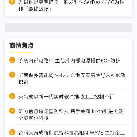
光进铜退更明确？ 联发科估SerDes 448G为铜
线「最终战场」
商情焦点
系统内部电路中 主芯片内部电源提供EOS防护
屏南偏乡智能韧性扎根 东港安泰医院导入AI影像
识别
英特蒙以新一代实时软件推动工业控制革新
昕力信息跨足国防科技 携手美商Juxta引进尖端
全域定位科技
台科大育成新创虎智科技亮相AI WAVE 主打企业