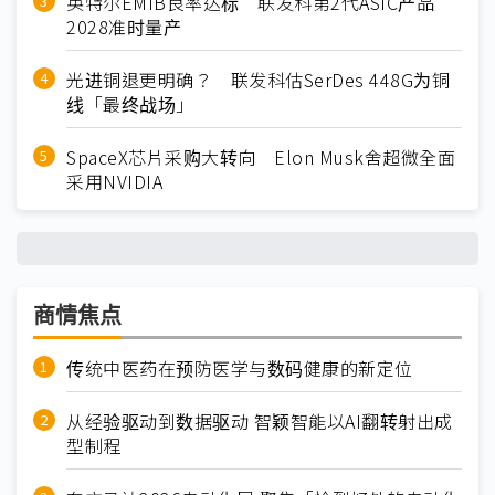
英特尔EMIB良率达标 联发科第2代ASIC产品
2028准时量产
光进铜退更明确？ 联发科估SerDes 448G为铜
线「最终战场」
SpaceX芯片采购大转向 Elon Musk舍超微全面
采用NVIDIA
商情焦点
传统中医药在预防医学与数码健康的新定位
从经验驱动到数据驱动 智颖智能以AI翻转射出成
型制程