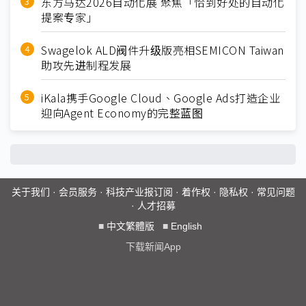
东方马达2026自动化展 聚焦「恰到好处的自动化
提案专家」
Swagelok ALD阀件升级版亮相SEMICON Taiwan
助攻先进制程发展
iKala携手Google Cloud、Google Ads打造企业
迎向Agent Economy的完整蓝图
关于我们
·
会员服务
·
科技产业报订阅
·
着作权
·
隐私权
·
常见问题
·
人才招募
■
中文繁體版
■
English
下载新闻App