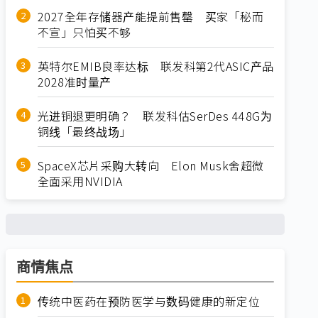
2027全年存储器产能提前售罄 买家「秘而
不宣」只怕买不够
英特尔EMIB良率达标 联发科第2代ASIC产品
2028准时量产
光进铜退更明确？ 联发科估SerDes 448G为
铜线「最终战场」
SpaceX芯片采购大转向 Elon Musk舍超微
全面采用NVIDIA
商情焦点
传统中医药在预防医学与数码健康的新定位