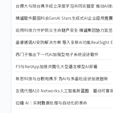
台师大与丽台携手成立深度学习共同实验室 推动AI
精诚软件获国科会GenAI Stars生成式AI企业应用
运用科技力守护民众生命财产安全 精诚集团协力宜兰县
晶睿通讯AI安防解决方案 导入全新AI功能RealSight En
西门子推出下一代AI加强型电子系统设计软件
F5与NetApp加速并简化大型语言模型AI部署
新思科技与台积电携手 为AI与多晶粒设计加速创新
友讯代理A10 Networks人工智能新蓝图 驱动可靠
边缘 AI：实时数据处理与自动化的革命