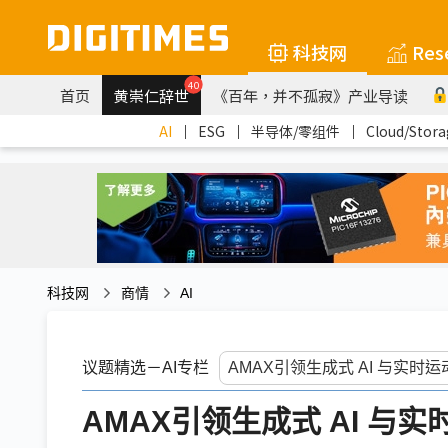
科技网
Res
40
首页
黄崇仁辞世
《百年，并不孤寂》产业导读
AI
｜
ESG
｜
半导体/零组件
｜
Cloud/Stora
科技网
商情
AI
议题精选－AI专栏
AMAX引领生成式 AI 与