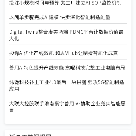
投注小规模时间与预算 为工厂建立AI SOP监控机制
以简单步骤完成AI建模 快步深化智能制造能量
Digital Twins整合虚实两端 PDMC平台让数据价值最
大化
边缘AI优化产线效能 超恩VHub让制造智能化成真
善用AI特色提升产线效能 宸曜科技完整工业电脑布局
纬谦科技补上工业4.0最后一块拼图 强攻5G智能制造
应用
大联大控股联手淮南寰宇善用5G协助企业落实智能愿
景