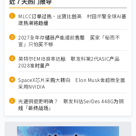
近７天热门报导
MLCC订单过热、出货比创高 村田示警全球AI基
建热潮将趋缓
2027全年存储器产能提前售罄 买家「秘而不
宣」只怕买不够
英特尔EMIB良率达标 联发科第2代ASIC产品
2028准时量产
SpaceX芯片采购大转向 Elon Musk舍超微全面
采用NVIDIA
光进铜退更明确？ 联发科估SerDes 448G为铜
线「最终战场」