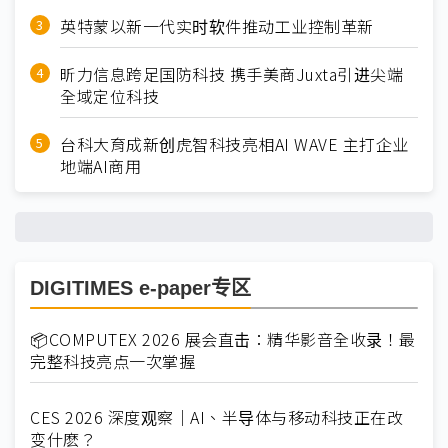
英特蒙以新一代实时软件推动工业控制革新
昕力信息跨足国防科技 携手美商Juxta引进尖端
全域定位科技
台科大育成新创虎智科技亮相AI WAVE 主打企业
地端AI商用
DIGITIMES e-paper专区
📦COMPUTEX 2026 展会直击：精华影音全收录！最
完整科技亮点一次掌握
CES 2026 深度观察｜AI、半导体与移动科技正在改
变什麽？