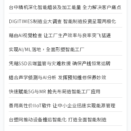
台中精机深化智能组装及加工能量 全力解决客户痛点
DIGITIMES制造业大调查 智能制造投资呈现两极化
藉由AI视觉检查 让工厂生产效率与良率突飞猛进
实现AI/ML落地，全面形塑智能工厂
凭藉SSD云端监管与灾难救援 确保产线恒常运转
结合声学侦测与AI分析 发挥预知维修保养妙效
快速赋能5G与MR 抢先布局造智能工厂应用
善用高性价IIoT软件 让中小企业迅速实现能源管理
台塑网推动设备维运智能化 打造全面智能制造