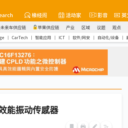
earch
椽经阁
活动家
影音
英
未来车供应链
苹果供应链
产业
区域
议题
观点
ge
｜
CarTech
｜
智能应用
｜
ICT
｜
软件/网安
｜
自动化/设备
｜
高效能振动传感器