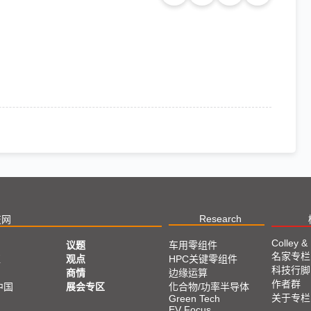
Research
技网
Colley &
议题
车用零组件
名家专栏
亚
观点
HPC关键零组件
科技行脚
商情
边缘运算
作者群
中国
展会专区
化合物/功率半导体
关于专栏
Green Tech
EV Focus