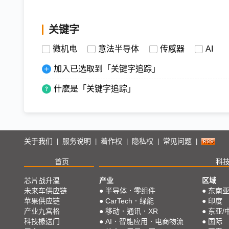
关键字
微机电
意法半导体
传感器
AI
加入已选取到「关键字追踪」
什麽是「关键字追踪」
关于我们
服务说明
着作权
隐私权
常见问题
|
|
|
|
|
首页
科
芯片战升温
产业
区域
未来车供应链
●
半导体．零组件
●
东南
苹果供应链
●
CarTech．绿能
●
印度
产业九宫格
●
移动．通讯．XR
●
东亚/
科技椽送门
●
AI．智能应用．电商物流
●
国际