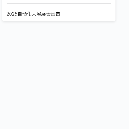
2025自动化大展展会直击
Straight from SEMICON 2025
2025 SEMICON展会直击
🔥2025 COMPUTEX 展场直击！🔥AI应用全面进
化！
🔥2025 COMPUTEX 展场直击！抢先掌握AI科技
新势力🔍
独家揭秘！AI EXPO 2025 摊位直击，精彩内容不
容错过！