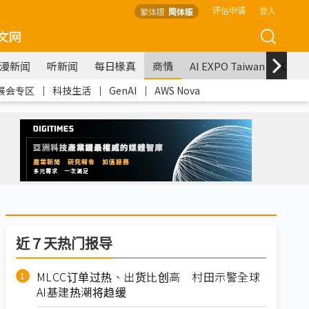
评估申请
登入
繁体版
简体版
文网
漫新闻
听新闻
每日椽真
商情
AI EXPO Taiwan
COM
展会专区
｜
科技生活
｜
GenAI
｜
AWS Nova
近７天热门报导
MLCC订单过热、出货比创高 村田示警全球
AI基建热潮将趋缓