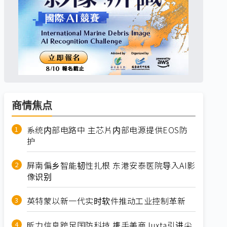
商情焦点
系统内部电路中 主芯片内部电源提供EOS防
护
屏南偏乡智能韧性扎根 东港安泰医院导入AI影
像识别
英特蒙以新一代实时软件推动工业控制革新
昕力信息跨足国防科技 携手美商Juxta引进尖