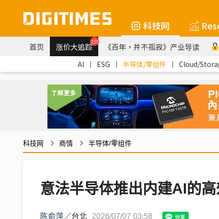
科技网
Res
257
首页
涨价大追踪
《百年，并不孤寂》产业导读
AI
｜
ESG
｜
半导体/零组件
｜
Cloud/Stora
科技网
商情
半导体/零组件
意法半导体推出内建AI的
陈俞萍
／
台北
2026/07/07 03:58