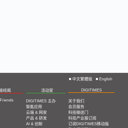
■
中文繁體版
■
English
DIGITIMES
椽经阁
活动家
 Friends
DIGITIMES 主办
关于我们
智能应用
会员服务
云端 & 网安
科技椽送门
产品 & 研发
科技产业报订阅
AI & 创新
订阅DIGITIMES移动版