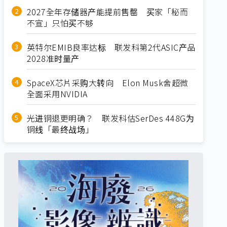
2027全年存储器产能提前售罄 买家「秘而
不宣」只怕买不够
英特尔EMIB良率达标 联发科第2代ASIC产品
2028准时量产
SpaceX芯片采购大转向 Elon Musk舍超微
全面采用NVIDIA
光进铜退更明确？ 联发科估SerDes 448G为
铜线「最终战场」