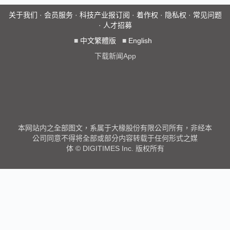
关于我们
·
会员服务
·
科技产业报订阅
·
着作权
·
隐私权
·
常见问题
·
人才招募
■
中文繁體版
■
English
下载新闻App
本网站内之全部图文，系属于大椽股份有限公司所有，非经本
公司同意不得将全部或部分内容转载于任何形式之媒
体 © DIGITIMES Inc. 版权所有