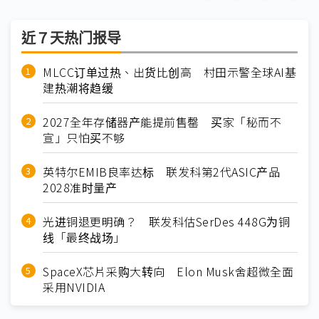
近７天热门报导
MLCC订单过热、出货比创高 村田示警全球AI基
建热潮将趋缓
2027全年存储器产能提前售罄 买家「秘而不
宣」只怕买不够
英特尔EMIB良率达标 联发科第2代ASIC产品
2028准时量产
光进铜退更明确？ 联发科估SerDes 448G为铜
线「最终战场」
SpaceX芯片采购大转向 Elon Musk舍超微全面
采用NVIDIA