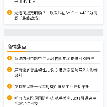
采用NVIDIA
光进铜退更明确？ 联发科估SerDes 448G为铜
线「最终战场」
商情焦点
系统内部电路中 主芯片内部电源提供EOS防护
屏南偏乡智能韧性扎根 东港安泰医院导入AI影像
识别
英特蒙以新一代实时软件推动工业控制革新
昕力信息跨足国防科技 携手美商Juxta引进尖端
全域定位科技