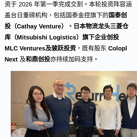
资于 2026 年第一季完成交割。本轮投资阵容涵
盖台日重磅机构，包括国泰金控旗下的
国泰创
投（
Cathay Venture
）、
日本物流龙头三菱仓
库（Mitsubishi Logistics）旗下企业创投
MLC Ventures及骏跃投资
，既有股东
Colopl
Next
及
和鼎创投
亦持续加码支持。