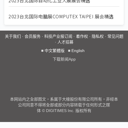
2023台北国际自动化工业大展展会精选
2023台北国际电脑展COMPUTEX TAIPEI 展会精选
关于我们
·
会员服务
·
科技产业报订阅
·
着作权
·
隐私权
·
常见问题
·
人才招募
■
中文繁體版
■
English
下载新闻App
本网站内之全部图文，系属于大椽股份有限公司所有，非经本
公司同意不得将全部或部分内容转载于任何形式之媒
体 © DIGITIMES Inc. 版权所有