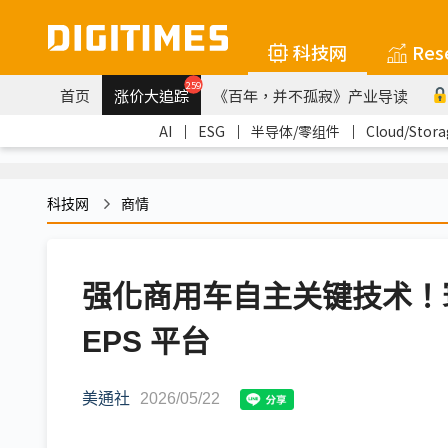
科技网
Res
259
首页
涨价大追踪
《百年，并不孤寂》产业导读
AI
｜
ESG
｜
半导体/零组件
｜
Cloud/Stora
科技网
商情
强化商用车自主关键技术！
EPS 平台
美通社
2026/05/22