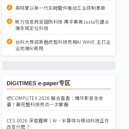
英特蒙以新一代实时软件推动工业控制革新
昕力信息跨足国防科技 携手美商Juxta引进尖
端全域定位科技
台科大育成新创虎智科技亮相AI WAVE 主打企
业地端AI商用
DIGITIMES e-paper专区
📦COMPUTEX 2026 展会直击：精华影音全收
录！最完整科技亮点一次掌握
CES 2026 深度观察｜AI、半导体与移动科技正在
改变什麽？