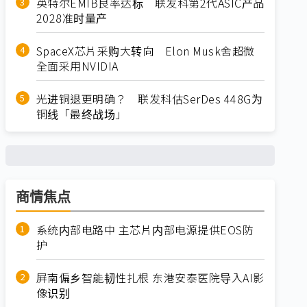
英特尔EMIB良率达标 联发科第2代ASIC产品
2028准时量产
SpaceX芯片采购大转向 Elon Musk舍超微
全面采用NVIDIA
光进铜退更明确？ 联发科估SerDes 448G为
铜线「最终战场」
商情焦点
系统内部电路中 主芯片内部电源提供EOS防
护
屏南偏乡智能韧性扎根 东港安泰医院导入AI影
像识别