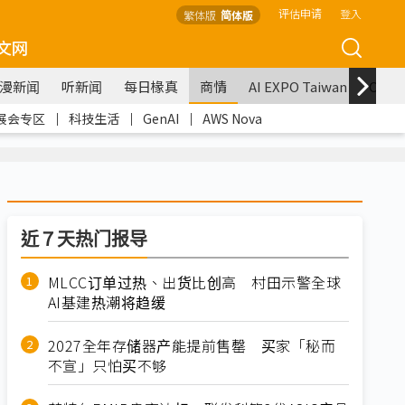
评估申请
登入
繁体版
简体版
文网
漫新闻
听新闻
每日椽真
商情
AI EXPO Taiwan
COM
展会专区
｜
科技生活
｜
GenAI
｜
AWS Nova
近７天热门报导
MLCC订单过热、出货比创高 村田示警全球
AI基建热潮将趋缓
2027全年存储器产能提前售罄 买家「秘而
不宣」只怕买不够