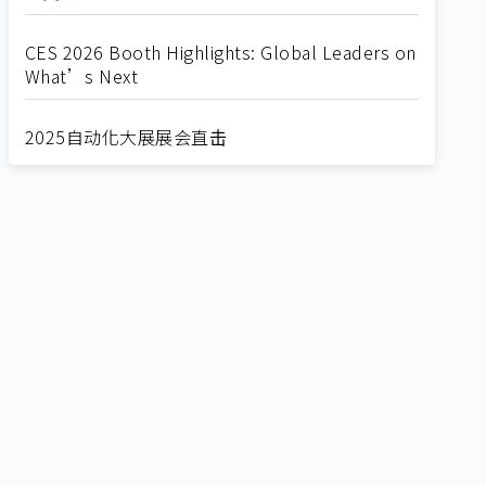
CES 2026 Booth Highlights: Global Leaders on
What’s Next
2025自动化大展展会直击
Straight from SEMICON 2025
2025 SEMICON展会直击
🔥2025 COMPUTEX 展场直击！🔥AI应用全面进
化！
🔥2025 COMPUTEX 展场直击！抢先掌握AI科技
新势力🔍