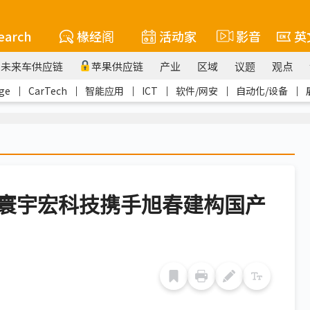
earch
椽经阁
活动家
影音
英
未来车供应链
苹果供应链
产业
区域
议题
观点
ge
｜
CarTech
｜
智能应用
｜
ICT
｜
软件/网安
｜
自动化/设备
｜
寰宇宏科技携手旭春建构国产