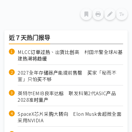
近７天热门报导
MLCC订单过热、出货比创高 村田示警全球AI基
建热潮将趋缓
2027全年存储器产能提前售罄 买家「秘而不
宣」只怕买不够
英特尔EMIB良率达标 联发科第2代ASIC产品
2028准时量产
SpaceX芯片采购大转向 Elon Musk舍超微全面
采用NVIDIA