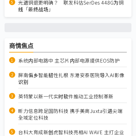
光进铜退更明确？ 联发科估SerDes 448G为铜
线「最终战场」
商情焦点
系统内部电路中 主芯片内部电源提供EOS防护
屏南偏乡智能韧性扎根 东港安泰医院导入AI影像
识别
英特蒙以新一代实时软件推动工业控制革新
昕力信息跨足国防科技 携手美商Juxta引进尖端
全域定位科技
台科大育成新创虎智科技亮相AI WAVE 主打企业