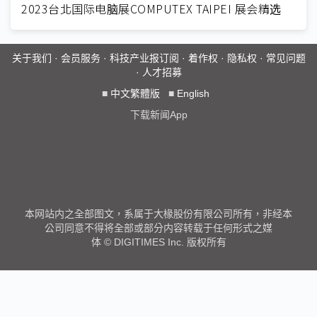
2023台北国际电脑展COMPUTEX TAIPEI 展会精选
关于我们
·
会员服务
·
科技产业报订阅
·
着作权
·
隐私权
·
常见问题
·
人才招募
■
中文繁體版
■
English
下载新闻App
本网站内之全部图文，系属于大椽股份有限公司所有，非经本
公司同意不得将全部或部分内容转载于任何形式之媒
体 © DIGITIMES Inc. 版权所有