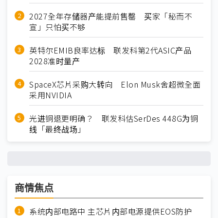
2027全年存储器产能提前售罄 买家「秘而不
宣」只怕买不够
英特尔EMIB良率达标 联发科第2代ASIC产品
2028准时量产
SpaceX芯片采购大转向 Elon Musk舍超微全面
采用NVIDIA
光进铜退更明确？ 联发科估SerDes 448G为铜
线「最终战场」
商情焦点
系统内部电路中 主芯片内部电源提供EOS防护