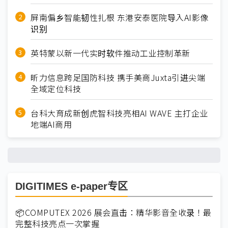
屏南偏乡智能韧性扎根 东港安泰医院导入AI影像
识别
英特蒙以新一代实时软件推动工业控制革新
昕力信息跨足国防科技 携手美商Juxta引进尖端
全域定位科技
台科大育成新创虎智科技亮相AI WAVE 主打企业
地端AI商用
DIGITIMES e-paper专区
📦COMPUTEX 2026 展会直击：精华影音全收录！最
完整科技亮点一次掌握