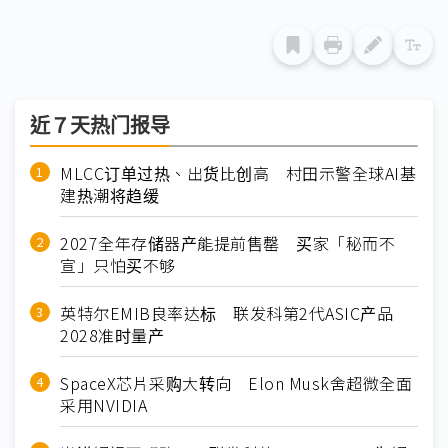
近７天热门报导
MLCC订单过热、出货比创高 村田示警全球AI基
建热潮将趋缓
2027全年存储器产能提前售罄 买家「秘而不
宣」只怕买不够
英特尔EMIB良率达标 联发科第2代ASIC产品
2028准时量产
SpaceX芯片采购大转向 Elon Musk舍超微全面
采用NVIDIA