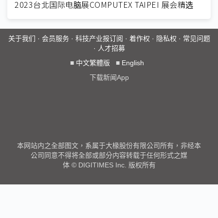
2023台北国际电脑展COMPUTEX TAIPEI 展会精选
关于我们
·
会员服务
·
科技产业报订阅
·
着作权
·
隐私权
·
常见问题
·
人才招募
■
中文繁體版
■
English
下载新闻App
本网站内之全部图文，系属于大椽股份有限公司所有，非经本
公司同意不得将全部或部分内容转载于任何形式之媒
体 © DIGITIMES Inc. 版权所有