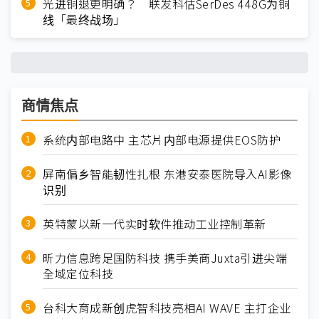
光进铜退更明确？ 联发科估SerDes 448G为铜
线「最终战场」
商情焦点
系统内部电路中 主芯片内部电源提供EOS防护
屏南偏乡智能韧性扎根 东港安泰医院导入AI影像
识别
英特蒙以新一代实时软件推动工业控制革新
昕力信息跨足国防科技 携手美商Juxta引进尖端
全域定位科技
台科大育成新创虎智科技亮相AI WAVE 主打企业