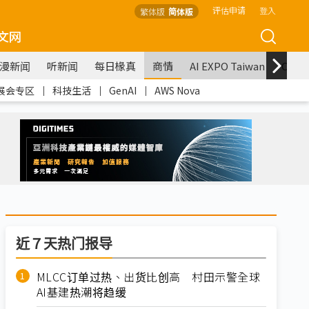
评估申请
登入
繁体版
简体版
文网
漫新闻
听新闻
每日椽真
商情
AI EXPO Taiwan
COM
展会专区
｜
科技生活
｜
GenAI
｜
AWS Nova
近７天热门报导
MLCC订单过热、出货比创高 村田示警全球
AI基建热潮将趋缓