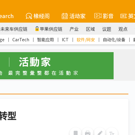
earch
椽经阁
活动家
影音
英
未来车供应链
苹果供应链
产业
区域
议题
观点
ge
｜
CarTech
｜
智能应用
｜
ICT
｜
软件/网安
｜
自动化/设备
｜
转型