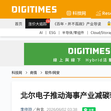
科技网
Res
259
首页
涨价大追踪
《百年，并不孤寂》产业导读
AI
｜
ESG
｜
半导体/零组件
｜
Cloud/Stora
科技网
商情
软件/网安
北尔电子推动海事产业减碳
李佳玲
／
台北
2026/06/02 03:38