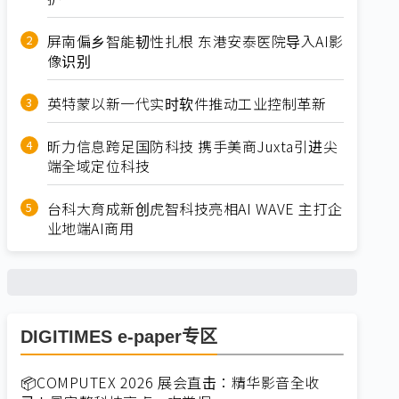
屏南偏乡智能韧性扎根 东港安泰医院导入AI影
像识别
英特蒙以新一代实时软件推动工业控制革新
昕力信息跨足国防科技 携手美商Juxta引进尖
端全域定位科技
台科大育成新创虎智科技亮相AI WAVE 主打企
业地端AI商用
DIGITIMES e-paper专区
📦COMPUTEX 2026 展会直击：精华影音全收