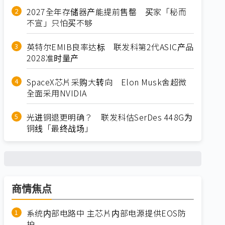
2027全年存储器产能提前售罄 买家「秘而
不宣」只怕买不够
英特尔EMIB良率达标 联发科第2代ASIC产品
2028准时量产
SpaceX芯片采购大转向 Elon Musk舍超微
全面采用NVIDIA
光进铜退更明确？ 联发科估SerDes 448G为
铜线「最终战场」
商情焦点
系统内部电路中 主芯片内部电源提供EOS防
护