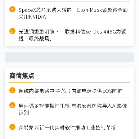
SpaceX芯片采购大转向 Elon Musk舍超微全面
采用NVIDIA
光进铜退更明确？ 联发科估SerDes 448G为铜
线「最终战场」
商情焦点
系统内部电路中 主芯片内部电源提供EOS防护
屏南偏乡智能韧性扎根 东港安泰医院导入AI影像
识别
英特蒙以新一代实时软件推动工业控制革新