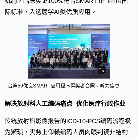
机制，临床实证100%符合SMART on FHIR国
际标准，入选医学AI类优质应用。
台湾50优良SMART应用程序得奖者合照。昕力信息
解决放射科人工编码痛点 优化医疗行政作业
传统放射科影像报告的ICD-10-PCS编码流程极
为繁琐，实务上仰赖编码人员肉眼判读非结构