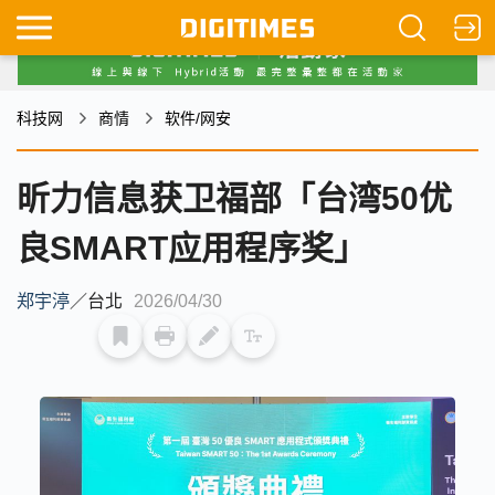
科技网
商情
软件/网安
昕力信息获卫福部「台湾50优
良SMART应用程序奖」
郑宇渟
／
台北
2026/04/30