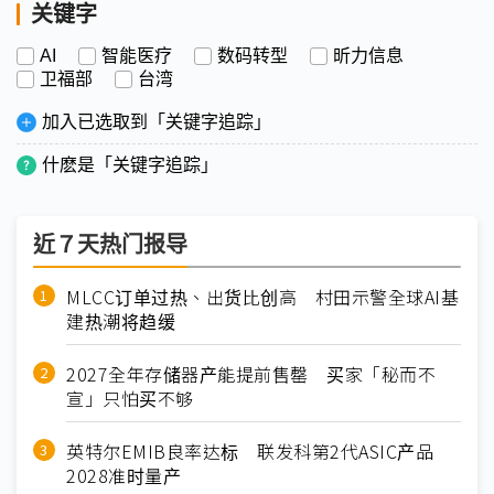
关键字
AI
智能医疗
数码转型
昕力信息
卫福部
台湾
加入已选取到「关键字追踪」
什麽是「关键字追踪」
近７天热门报导
MLCC订单过热、出货比创高 村田示警全球AI基
建热潮将趋缓
2027全年存储器产能提前售罄 买家「秘而不
宣」只怕买不够
英特尔EMIB良率达标 联发科第2代ASIC产品
2028准时量产