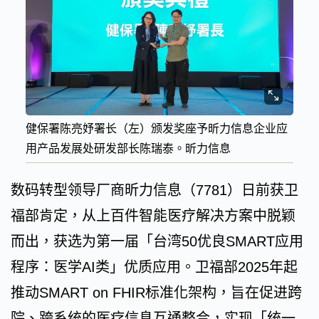
健保署陈亮妤署长（左）颁发奖座予昕力信息企业应
用产品发展处研发部长陈瑞泰。昕力信息
数码转型领导厂商昕力信息（7781）日前获卫
福部肯定，从上百件智能医疗解决方案中脱颖
而出，获选为第一届「台湾50优良SMART应用
程序：医学AI类」优质应用。卫福部2025年起
推动SMART on FHIR标准化架构，旨在促进跨
院、跨系统的医疗信息互通整合，实现「统一