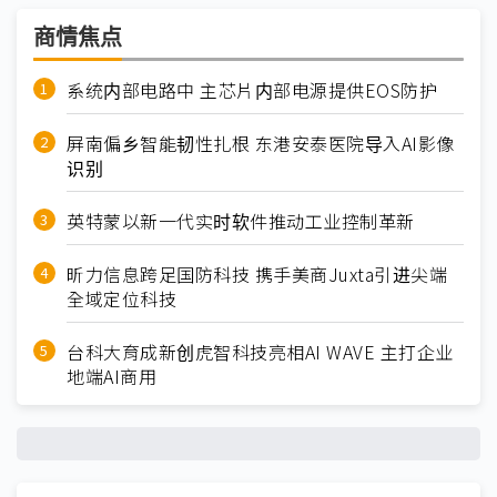
商情焦点
系统内部电路中 主芯片内部电源提供EOS防护
屏南偏乡智能韧性扎根 东港安泰医院导入AI影像
识别
英特蒙以新一代实时软件推动工业控制革新
昕力信息跨足国防科技 携手美商Juxta引进尖端
全域定位科技
台科大育成新创虎智科技亮相AI WAVE 主打企业
地端AI商用