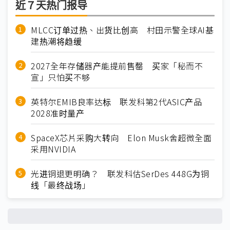
近７天热门报导
MLCC订单过热、出货比创高 村田示警全球AI基
建热潮将趋缓
2027全年存储器产能提前售罄 买家「秘而不
宣」只怕买不够
英特尔EMIB良率达标 联发科第2代ASIC产品
2028准时量产
SpaceX芯片采购大转向 Elon Musk舍超微全面
采用NVIDIA
光进铜退更明确？ 联发科估SerDes 448G为铜
线「最终战场」