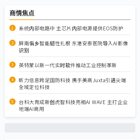
商情焦点
系统内部电路中 主芯片内部电源提供EOS防护
屏南偏乡智能韧性扎根 东港安泰医院导入AI影像
识别
英特蒙以新一代实时软件推动工业控制革新
昕力信息跨足国防科技 携手美商Juxta引进尖端
全域定位科技
台科大育成新创虎智科技亮相AI WAVE 主打企业
地端AI商用