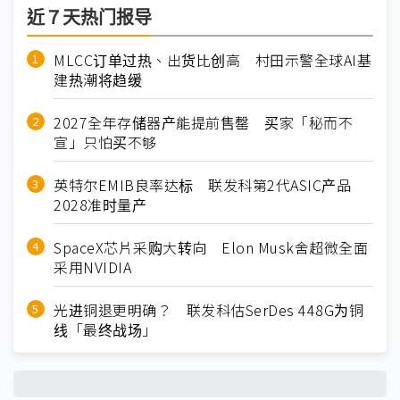
近７天热门报导
MLCC订单过热、出货比创高 村田示警全球AI基
建热潮将趋缓
2027全年存储器产能提前售罄 买家「秘而不
宣」只怕买不够
英特尔EMIB良率达标 联发科第2代ASIC产品
2028准时量产
SpaceX芯片采购大转向 Elon Musk舍超微全面
采用NVIDIA
光进铜退更明确？ 联发科估SerDes 448G为铜
线「最终战场」