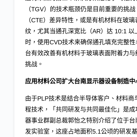
（TGV）的技术瓶颈仍是目前重要的挑
（CTE）差异特性，或是有机材料在玻
纹，尤其当通孔深宽比（AR）达 10:1 
时，使用CVD技术来确保通孔填充完整性
台有效改善有机材料于玻璃表面附着力与
挑战。
应用材料公司扩大台南显示器设备制造中
由于PLP技术是结合半导体客户、材料
程技术，「共同研发与共同最佳化」是成
器事业群副总裁郭怡之特别介绍了位于台
发实验室，这座占地面积5.1公顷的研发