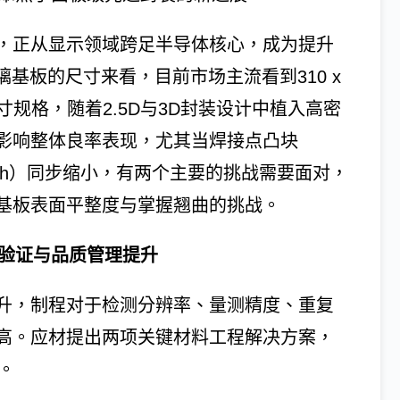
，正从显示领域跨足半导体核心，成为提升
基板的尺寸来看，目前市场主流看到310 x
要的尺寸规格，随着2.5D与3D封装设计中植入高密
影响整体良率表现，尤其当焊接点凸块
tch）同步缩小，有两个主要的挑战需要面对，
基板表面平整度与掌握翘曲的挑战。
计验证与品质管理提升
升，制程对于检测分辨率、量测精度、重复
高。应材提出两项关键材料工程解决方案，
。