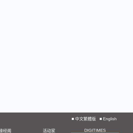
■
中文繁體版
■
English
DIGITIMES
椽经阁
活动家