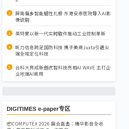
屏南偏乡智能韧性扎根 东港安泰医院导入AI影
像识别
英特蒙以新一代实时软件推动工业控制革新
昕力信息跨足国防科技 携手美商Juxta引进尖
端全域定位科技
台科大育成新创虎智科技亮相AI WAVE 主打企
业地端AI商用
DIGITIMES e-paper专区
📦COMPUTEX 2026 展会直击：精华影音全收