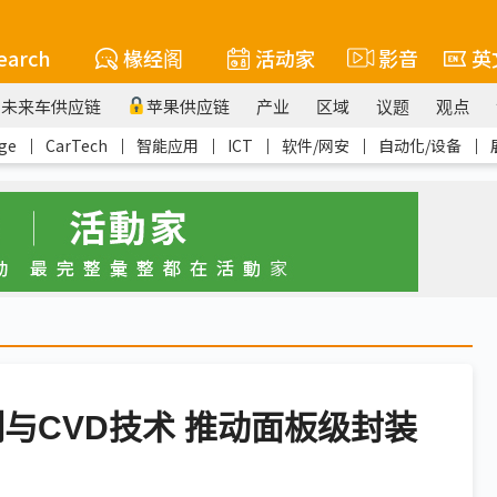
earch
椽经阁
活动家
影音
英
未来车供应链
苹果供应链
产业
区域
议题
观点
ge
｜
CarTech
｜
智能应用
｜
ICT
｜
软件/网安
｜
自动化/设备
｜
测与CVD技术 推动面板级封装