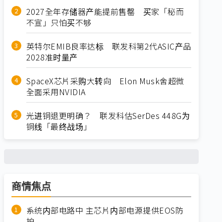
2027全年存储器产能提前售罄 买家「秘而
不宣」只怕买不够
英特尔EMIB良率达标 联发科第2代ASIC产品
2028准时量产
SpaceX芯片采购大转向 Elon Musk舍超微
全面采用NVIDIA
光进铜退更明确？ 联发科估SerDes 448G为
铜线「最终战场」
商情焦点
系统内部电路中 主芯片内部电源提供EOS防
护