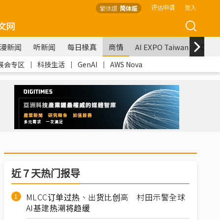
评估申请
登入
繁体版
简体版
文网
漫新闻
听新闻
每日椽真
商情
AI EXPO Taiwan
COM
展会专区
｜
科技生活
｜
GenAI
｜
AWS Nova
近７天热门报导
MLCC订单过热、出货比创高 村田示警全球
AI基建热潮将趋缓