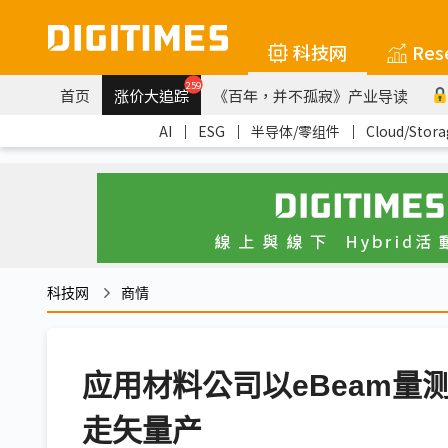
科技网
Res
259
首页
涨价大追踪
《百年，并不孤寂》产业导读
AI
｜
ESG
｜
半导体/零组件
｜
Cloud/Stora
科技网
商情
应用材料公司以eBeam量
走矢量产