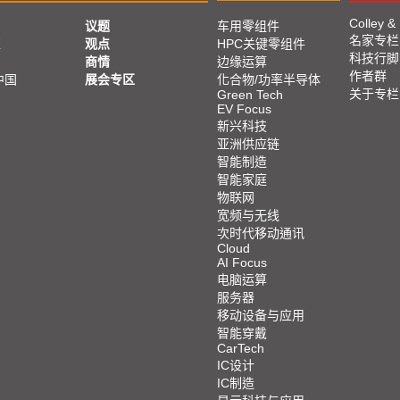
Colley &
议题
车用零组件
名家专栏
亚
观点
HPC关键零组件
科技行脚
商情
边缘运算
作者群
中国
展会专区
化合物/功率半导体
关于专栏
Green Tech
EV Focus
新兴科技
亚洲供应链
智能制造
智能家庭
物联网
宽频与无线
次时代移动通讯
Cloud
AI Focus
电脑运算
服务器
移动设备与应用
智能穿戴
CarTech
IC设计
IC制造