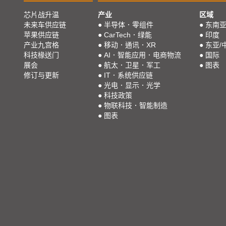
芯片战升温
产业
区域
未来车供应链
●
半导体．零组件
●
东南
苹果供应链
●
CarTech．绿能
●
印度
产业九宫格
●
移动．通讯．XR
●
东亚/
科技椽送门
●
AI．智能应用．电商物流
●
国际
展会
●
航太．卫星．军工
●
图表
修订与更新
●
IT．系统供应链
●
光电．显示．光学
●
科技政策
●
物联科技．智能制造
●
图表