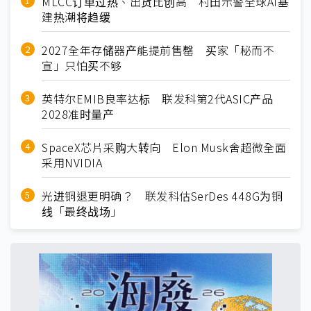
MLCC订单过热、出货比创高 村田示警全球AI基
建热潮将趋缓
2027全年存储器产能提前售罄 买家「秘而不
宣」只怕买不够
英特尔EMIB良率达标 联发科第2代ASIC产品
2028准时量产
SpaceX芯片采购大转向 Elon Musk舍超微全面
采用NVIDIA
光进铜退更明确？ 联发科估SerDes 448G为铜
线「最终战场」