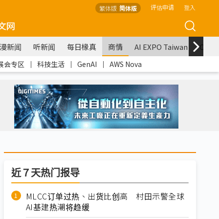
评估申请
登入
繁体版
简体版
文网
漫新闻
听新闻
每日椽真
商情
AI EXPO Taiwan
COM
展会专区
｜
科技生活
｜
GenAI
｜
AWS Nova
近７天热门报导
MLCC订单过热、出货比创高 村田示警全球
AI基建热潮将趋缓