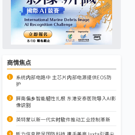
商情焦点
系统内部电路中 主芯片内部电源提供EOS防
护
屏南偏乡智能韧性扎根 东港安泰医院导入AI影
像识别
英特蒙以新一代实时软件推动工业控制革新
昕力信息跨足国防科技 携手美商Juxta引进尖