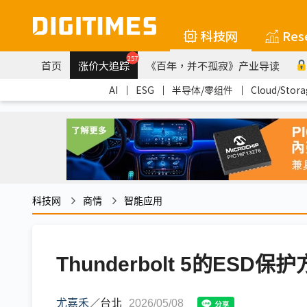
科技网
Res
257
首页
涨价大追踪
《百年，并不孤寂》产业导读
AI
｜
ESG
｜
半导体/零组件
｜
Cloud/Stora
科技网
商情
智能应用
Thunderbolt 5的ESD保
尤嘉禾
／
台北
2026/05/08