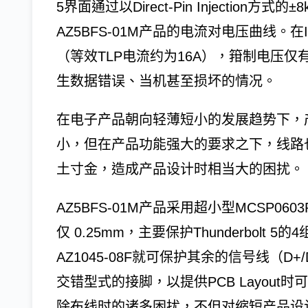
5界面通过以Direct-Pin Injection
AZ5BFS-01M产品的电流对电压曲线。在IE
（等效TLP电流约为16A），箝制电压仅
生数据错误、当机甚至损坏的情况。
在电子产品朝向轻薄短小的发展趋势下，
小，但在产品功能强大的要求之下，线路
土寸金，造成产品设计时相当大的困扰。
AZ5BFS-01M产品采用超小型MCSP0603
仅 0.25mm，主要保护Thunderbolt
AZ1045-08F就可保护其余的信号线（D+/D
交错型式的接脚，以提供PCB Layout时可
除布线时的诸多困扰，不但对缩短产品设计阶