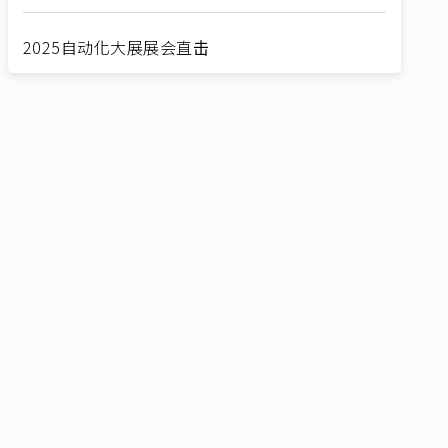
2025自动化大展展会直击
Straight from SEMICON 2025
2025 SEMICON展会直击
🔥2025 COMPUTEX 展场直击！🔥AI应用全面进
化！
🔥2025 COMPUTEX 展场直击！抢先掌握AI科技
新势力🔍
独家揭秘！AI EXPO 2025 摊位直击，精彩内容不
容错过！