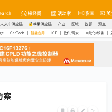
earch
椽经阁
活动家
影音
英
未来车供应链
苹果供应链
产业
区域
议题
观点
ge
｜
CarTech
｜
智能应用
｜
ICT
｜
软件/网安
｜
自动化/设备
｜
护方案