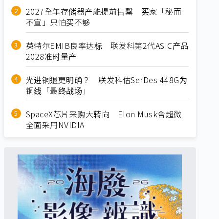
2027全年存储器产能提前售罄 买家「秘而
不宣」只怕买不够
英特尔EMIB良率达标 联发科第2代ASIC产品
2028准时量产
光进铜退更明确？ 联发科估SerDes 448G为
铜线「最终战场」
SpaceX芯片采购大转向 Elon Musk舍超微
全面采用NVIDIA