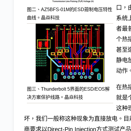
口，由
图二、AZ5BFS-01M的ESD箝制电压特性
系统
曲线。晶焱科技
者最
个热
甚至造
静电
动作
在热
图三、Thunderbolt 5界面的ESD/EOS解
就是
决方案保护线路。晶焱科技
这种
坏，我们一般称这种现象为直接放电。目
商要求以Direct-Pin Injection