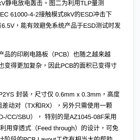
方式的±8kV静电放电轰击。图二为利用TLP量测
C 61000-4-2接触模式8kV的ESD冲击下
有6.5V，能有效避免系统产品于ESD测试时发
产品的印刷电路板（PCB）也随之越来越
也变得更加复杂，因此PCB的面积已变得寸
P2YS 封装，尺寸仅 0.6mm x 0.3mm，高度
 5的4组差动对（TX和RX），另外只需使用一颗
-/CC/SBU）， 特别的是AZ1045-08F采用
利用穿透式（Feed through）的设计，可免
段的PCB Layout工作有相当大的帮助