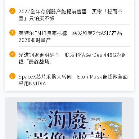
2027全年存储器产能提前售罄 买家「秘而不
宣」只怕买不够
英特尔EMIB良率达标 联发科第2代ASIC产品
2028准时量产
光进铜退更明确？ 联发科估SerDes 448G为铜
线「最终战场」
SpaceX芯片采购大转向 Elon Musk舍超微全面
采用NVIDIA