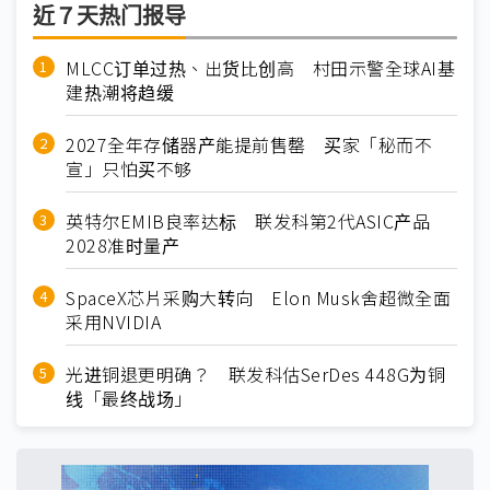
近７天热门报导
MLCC订单过热、出货比创高 村田示警全球AI基
建热潮将趋缓
2027全年存储器产能提前售罄 买家「秘而不
宣」只怕买不够
英特尔EMIB良率达标 联发科第2代ASIC产品
2028准时量产
SpaceX芯片采购大转向 Elon Musk舍超微全面
采用NVIDIA
光进铜退更明确？ 联发科估SerDes 448G为铜
线「最终战场」