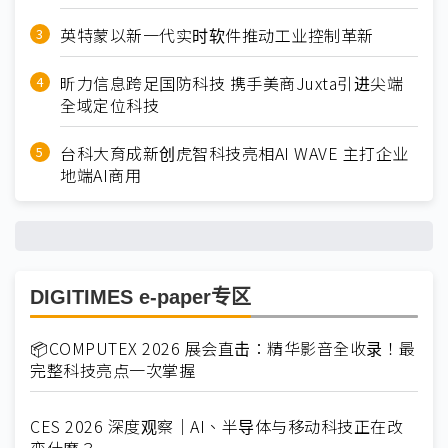
英特蒙以新一代实时软件推动工业控制革新
昕力信息跨足国防科技 携手美商Juxta引进尖端
全域定位科技
台科大育成新创虎智科技亮相AI WAVE 主打企业
地端AI商用
DIGITIMES e-paper专区
📦COMPUTEX 2026 展会直击：精华影音全收录！最
完整科技亮点一次掌握
CES 2026 深度观察｜AI、半导体与移动科技正在改
变什麽？