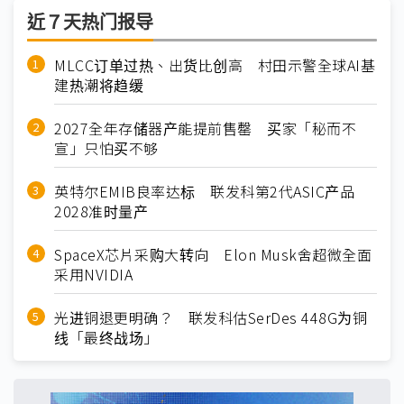
近７天热门报导
MLCC订单过热、出货比创高 村田示警全球AI基
建热潮将趋缓
2027全年存储器产能提前售罄 买家「秘而不
宣」只怕买不够
英特尔EMIB良率达标 联发科第2代ASIC产品
2028准时量产
SpaceX芯片采购大转向 Elon Musk舍超微全面
采用NVIDIA
光进铜退更明确？ 联发科估SerDes 448G为铜
线「最终战场」